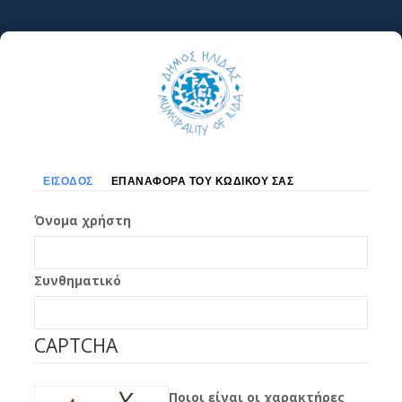
Παράκαμψη
προς
το
κυρίως
περιεχόμενο
Πρωτεύουσες
ΕΊΣΟΔΟΣ
ΕΠΑΝΑΦΟΡΆ ΤΟΥ ΚΩΔΙΚΟΎ ΣΑΣ
καρτέλες
Όνομα χρήστη
Συνθηματικό
CAPTCHA
Ποιοι είναι οι χαρακτήρες