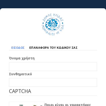
Παράκαμψη
προς
το
κυρίως
περιεχόμενο
Πρωτεύουσες
ΕΊΣΟΔΟΣ
ΕΠΑΝΑΦΟΡΆ ΤΟΥ ΚΩΔΙΚΟΎ ΣΑΣ
καρτέλες
Όνομα χρήστη
Συνθηματικό
CAPTCHA
Ποιοι είναι οι χαρακτήρες