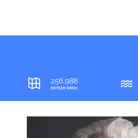
256,988
ΕΚΤΑΣΗ (KM2)