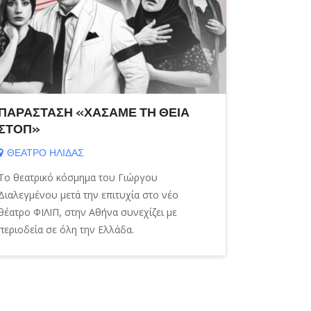
ΘΕΑΤΡ
Αυτό το 
του Αρισ
από μια 
πρωταγων
σύγχρονη,
ΠΑΡΑΣΤΑΣΗ «ΧΑΣΑΜΕ ΤΗ ΘΕΙΑ
ΣΤΟΠ»
ΘΕΑΤΡΟ ΗΛΙΔΑΣ
Το θεατρικό κόσμημα του Γιώργου
Διαλεγμένου μετά την επιτυχία στο νέο
θέατρο ΦΙΛΙΠ, στην Αθήνα συνεχίζει με
περιοδεία σε όλη την Ελλάδα.