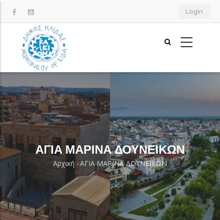
Παράκαμψη
Login
προς
το
κυρίως
περιεχόμενο
ΑΓΙΑ ΜΑΡΙΝΑ ΔΟΥΝΕΙΚΩΝ
Αρχική
-
ΑΓΙΑ ΜΑΡΙΝΑ ΔΟΥΝΕΙΚΩΝ
Breadcrumb