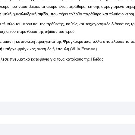
πλευρά του ναού βρίσκεται ακόμα ένα παράθυρο, επίσης σφραγισμένο σήμερ
 η ψηλή ημικυλινδρική αψίδα, που φέρει τρίλοβο παράθυρο και πλούσιο κερα
στό τέμπλο του ιερού και της πρόθεσης, καθώς και τοιχογραφικός διάκοσμος 
ράχια του παραθύρου της αψίδας του ιερού.
 οποίας η κατασκευή προηγείται της Φραγκοκρατίας, αλλά αποτελούσε το τ
).
Villa Franca
νή υπήρχε φράγκικος οικισμός ή έπαυλη (
λεσε πνευματικό καταφύγιο για τους κατοίκους της Ήλιδας