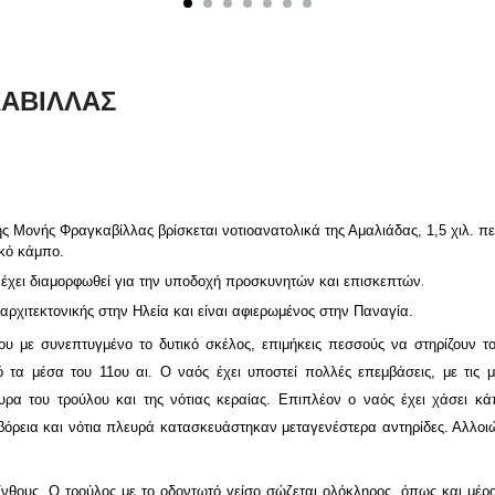
ΚΑΒΙΛΛΑΣ
της Μονής Φραγκαβίλλας
βρίσκεται νοτιοανατολικά της Αμαλιάδας, 1,5 χιλ. 
κό κάμπο.
.
 έχει διαμορφωθεί για την υποδοχή προσκυνητών και επισκεπτών
αρχιτεκτονικής στην Ηλεία και είναι αφιερωμένος στην Παναγία.
υ με συνεπτυγμένο το δυτικό σκέλος, επιμήκεις πεσσούς να στηρίζουν τ
 τα μέσα του 11ου αι. Ο ναός έχει υποστεί πολλές επεμβάσεις, με τις μ
ρα του τρούλου και της νότιας κεραίας. Επιπλέον ο ναός έχει χάσει κ
βόρεια και νότια πλευρά κατασκευάστηκαν μεταγενέστερα αντηρίδες. Αλλοιώ
νθους. Ο τρούλος με το οδοντωτό γείσο σώζεται ολόκληρος, όπως και μέρ