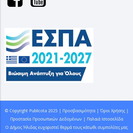
© Copyright
Publicota
2025 |
Προσβασιμότητα
|
Όροι Χρήσης
|
Προστασία Προσωπικών Δεδομένων
|
Παλαιά Ιστοσελίδα
Ο Δήμος Ήλιδας ευχαριστεί θερμά τους κάτωθι συμπολίτες μας