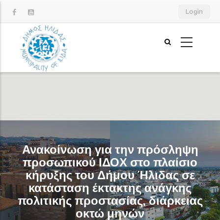
Παράκαμψη
Login
προς
το
κυρίως
περιεχόμενο
Ανακοίνωση για την πρόσληψη
προσωπικού ΙΔΟΧ στο πλαίσιο
κήρυξης του Δήμου Ήλιδας σε
κατάσταση έκτακτης ανάγκης
πολιτικής προστασίας, διάρκειας
οκτώ μηνών