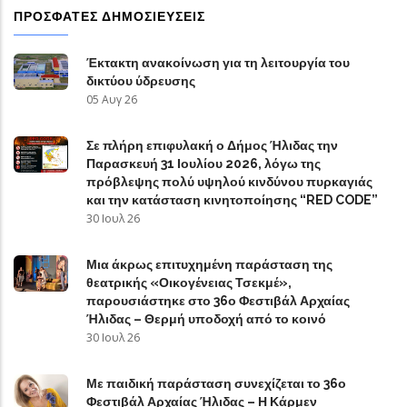
ΠΡΟΣΦΑΤΕΣ ΔΗΜΟΣΙΕΥΣΕΙΣ
Έκτακτη ανακοίνωση για τη λειτουργία του
δικτύου ύδρευσης
05 Αυγ 26
Σε πλήρη επιφυλακή ο Δήμος Ήλιδας την
Παρασκευή 31 Ιουλίου 2026, λόγω της
πρόβλεψης πολύ υψηλού κινδύνου πυρκαγιάς
και την κατάσταση κινητοποίησης “RED CODE”
30 Ιουλ 26
Μια άκρως επιτυχημένη παράσταση της
θεατρικής «Οικογένειας Τσεκμέ»,
παρουσιάστηκε στο 36ο Φεστιβάλ Αρχαίας
Ήλιδας – Θερμή υποδοχή από το κοινό
30 Ιουλ 26
Με παιδική παράσταση συνεχίζεται το 36ο
Φεστιβάλ Αρχαίας Ήλιδας – Η Κάρμεν