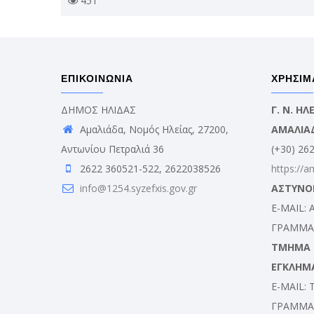
451
ΕΠΙΚΟΙΝΩΝΙΑ
ΧΡΗΣΙΜ
ΔΗΜΟΣ ΗΛΙΔΑΣ
Γ. Ν. Η
Αμαλιάδα, Νομός Ηλείας, 27200,
ΑΜΑΛΙΑ
Αντωνίου Πετραλιά 36
(+30) 26
2622 360521-522, 2622038526
https://a
info@1254.syzefxis.gov.gr
ΑΣΤΥΝΟ
E-MAIL:
ΓΡΑΜΜΑΤ
ΤΜΗΜΑ Δ
ΕΓΚΛΗΜ
E-MAIL:
ΓΡΑΜΜΑΤ