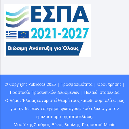
© Copyright
Publicota
2025 |
Προσβασιμότητα
|
Όροι Χρήσης
|
Προστασία Προσωπικών Δεδομένων
|
Παλαιά Ιστοσελίδα
Ο Δήμος Ήλιδας ευχαριστεί θερμά τους κάτωθι συμπολίτες μας
για την δωρεάν χορήγηση φωτογραφικού υλικού για τον
εμπλουτισμό της ιστοσελίδας:
Μουζάκης Σταύρος
,
Ξένος Βασίλης
, Πετρουτσά Μαρία