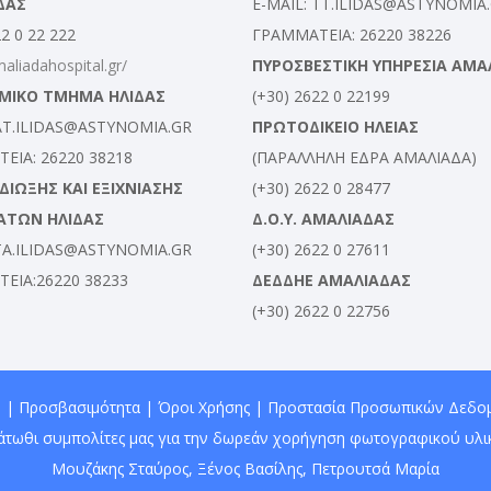
ΔΑΣ
E-MAIL: TT.ILIDAS@ASTYNOMIA
22 0 22 222
ΓΡΑΜΜΑΤΕΙΑ: 26220 38226
maliadahospital.gr/
ΠΥΡΟΣΒΕΣΤΙΚΗ ΥΠΗΡΕΣΙΑ ΑΜΑ
ΜΙΚΟ ΤΜΗΜΑ ΗΛΙΔΑΣ
(+30) 2622 0 22199
 AT.ILIDAS@ASTYNOMIA.GR
ΠΡΩΤΟΔΙΚΕΙΟ ΗΛΕΙΑΣ
ΕΙΑ: 26220 38218
(ΠΑΡΑΛΛΗΛΗ ΕΔΡΑ ΑΜΑΛΙΑΔΑ)
ΙΩΞΗΣ ΚΑΙ ΕΞΙΧΝΙΑΣΗΣ
(+30) 2622 0 28477
ΑΤΩΝ ΗΛΙΔΑΣ
Δ.Ο.Υ. ΑΜΑΛΙΑΔΑΣ
 TA.ILIDAS@ASTYNOMIA.GR
(+30) 2622 0 27611
ΕΙΑ:26220 38233
ΔΕΔΔΗΕ ΑΜΑΛΙΑΔΑΣ
(+30) 2622 0 22756
 |
Προσβασιμότητα
|
Όροι Χρήσης
|
Προστασία Προσωπικών Δεδο
άτωθι συμπολίτες μας για την δωρεάν χορήγηση φωτογραφικού υλικ
Μουζάκης Σταύρος
,
Ξένος Βασίλης
, Πετρουτσά Μαρία