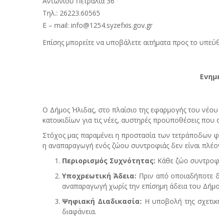
Αντωνιού Πετραλιά 36
Τηλ.: 26223.60565
Ε – mail: info@1254.syzefxis.gov.gr
Επίσης μπορείτε να υποβάλετε αιτήματα προς το υπεύ
Ενημ
Ο Δήμος Ήλιδας, στο πλαίσιο της εφαρμογής του νέου 
κατοικιδίων για τις νέες, αυστηρές προϋποθέσεις πο
Στόχος μας παραμένει η προστασία των τετράποδων φ
η αναπαραγωγή ενός ζώου συντροφιάς δεν είναι πλέον 
Περιορισμός Συχνότητας:
Κάθε ζώο συντροφιά
Υποχρεωτική Άδεια:
Πριν από οποιαδήποτε δι
αναπαραγωγή χωρίς την επίσημη άδεια του Δήμο
Ψηφιακή Διαδικασία:
Η υποβολή της σχετικής
διαφάνεια.