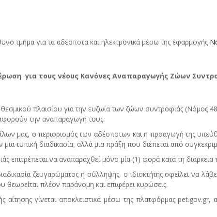
θυνο τμήμα για τα αδέσποτα και ηλεκτρονικά μέσω της εφαρμογής
No
έρωση για τους νέους Κανόνες Αναπαραγωγής Ζώων Συντρ
θεσμικού πλαισίου για την ευζωία των ζώων συντροφιάς (Νόμος 483
υ αφορούν την αναπαραγωγή τους.
ίλων μας, ο περιορισμός των αδέσποτων και η προαγωγή της υπεύθυ
μια τυπική διαδικασία, αλλά μια πράξη που διέπεται από συγκεκρι
ς επιτρέπεται να αναπαραχθεί μόνο μία (1) φορά κατά τη διάρκεια τ
αδικασία ζευγαρώματος ή σύλληψης, ο ιδιοκτήτης οφείλει να λάβε
υ θεωρείται πλέον παράνομη και επιφέρει κυρώσεις.
 αίτησης γίνεται αποκλειστικά μέσω της πλατφόρμας pet.gov.gr, α