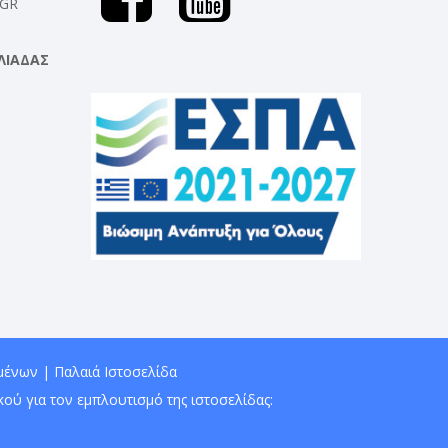
.GR
ΛΙΑΔΑΣ
μένων
|
Παλαιά Ιστοσελίδα
ού για τον εμπλουτισμό της ιστοσελίδας: