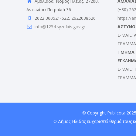
Αμαλιάδα, Νομός Ηλείας, 27200,
ΑΜΑΛΙΑ
Αντωνίου Πετραλιά 36
(+30) 26
2622 360521-522, 2622038526
https://a
info@1254.syzefxis.gov.gr
ΑΣΤΥΝΟ
E-MAIL:
ΓΡΑΜΜΑΤ
ΤΜΗΜΑ Δ
ΕΓΚΛΗΜ
E-MAIL:
ΓΡΑΜΜΑΤ
© Copyright
Publicota
2025
Ο Δήμος Ήλιδας ευχαριστεί θερμά τους κ