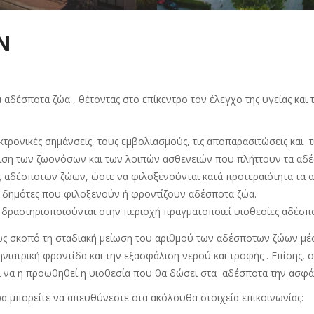
Ν
 αδέσποτα ζώα , θέτοντας στο επίκεντρο τον έλεγχο της υγείας κ
εκτρονικές σημάνσεις, τους εμβολιασμούς, τις αποπαρασιτώσεις και 
πιση των ζωονόσων και των λοιπών ασθενειών που πλήττουν τα αδέ
 αδέσποτων ζώων, ώστε να φιλοξενούνται κατά προτεραιότητα τα αδ
ε δημότες που φιλοξενούν ή φροντίζουν αδέσποτα ζώα.
ραστηριοποιούνται στην περιοχή πραγματοποιεί υιοθεσίες αδέσπ
ως σκοπό τη σταδιακή μείωση του αριθμού των αδέσποτων ζώων μέσω
κτηνιατρική φροντίδα και την εξασφάλιση νερού και τροφής . Επίση
αι να η προωθηθεί η υιοθεσία που θα δώσει στα αδέσποτα την ασφάλ
ώα μπορείτε να απευθύνεστε στα ακόλουθα στοιχεία επικοινωνίας: