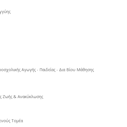
εγγύης
ροσχολικής Αγωγής - Παιδείας - Δια Βίου Μάθησης
ας Ζωής & Ανακύκλωσης
γενούς Τομέα