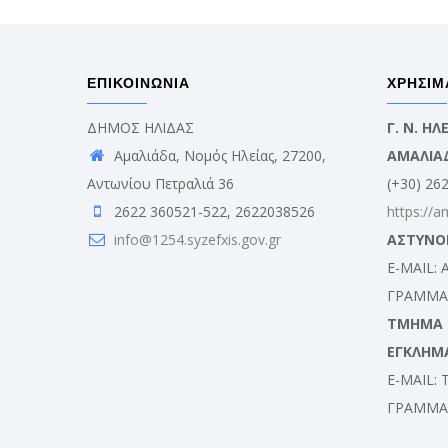
ΕΠΙΚΟΙΝΩΝΙΑ
ΧΡΗΣΙΜ
ΔΗΜΟΣ ΗΛΙΔΑΣ
Γ. Ν. Η
Αμαλιάδα, Νομός Ηλείας, 27200,
ΑΜΑΛΙΑ
Αντωνίου Πετραλιά 36
(+30) 26
2622 360521-522, 2622038526
https://a
info@1254.syzefxis.gov.gr
ΑΣΤΥΝΟ
E-MAIL:
ΓΡΑΜΜΑΤ
ΤΜΗΜΑ Δ
ΕΓΚΛΗΜ
E-MAIL:
ΓΡΑΜΜΑΤ