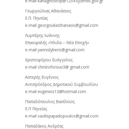
e-mail kanagnostop@1254.syzefxis.gov.gr
Γεωργούλιας Αθανάσιος
Ε.Π. Πηνείας
e-mail georgouliasthanasis@gmail.com
Λυμπέρης Ιωάννης
Eπικεφαλής «Ήλιδα – Νέα Εποχή»
e-mail yannislyberis@gmail.com
Χριστοφόρου Ευάγγελος
e-mail christoforouv3@ gmail.com
Αστερής Ευγένιος
Αντιπρόεδρος Δημοτικού Συμβουλίου
e-mail evgenios13@hotmail.com
Παπαδόπουλος Βασίλειος
Ε.Π Πηνείας
e-mail vasilispapadopoulos@gmail.com
Παπαδάκος Ανδρέας