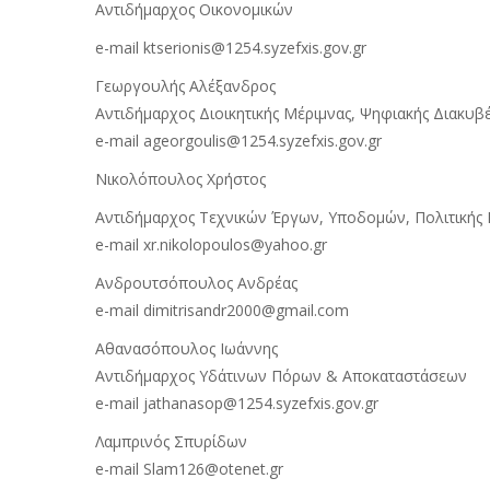
Αντιδήμαρχος Οικονομικών
e-mail ktserionis@1254.syzefxis.gov.gr
Γεωργουλής Αλέξανδρος
Αντιδήμαρχος Διοικητικής Μέριμνας, Ψηφιακής Διακυβ
e-mail ageorgoulis@1254.syzefxis.gov.gr
Νικολόπουλος Χρήστος
Αντιδήμαρχος Τεχνικών Έργων, Υποδομών, Πολιτικής
e-mail xr.nikolopoulos@yahoo.gr
Ανδρουτσόπουλος Ανδρέας
e-mail dimitrisandr2000@gmail.com
Αθανασόπουλος Ιωάννης
Αντιδήμαρχος Υδάτινων Πόρων & Αποκαταστάσεων
e-mail jathanasop@1254.syzefxis.gov.gr
Λαμπρινός Σπυρίδων
e-mail Slam126@otenet.gr