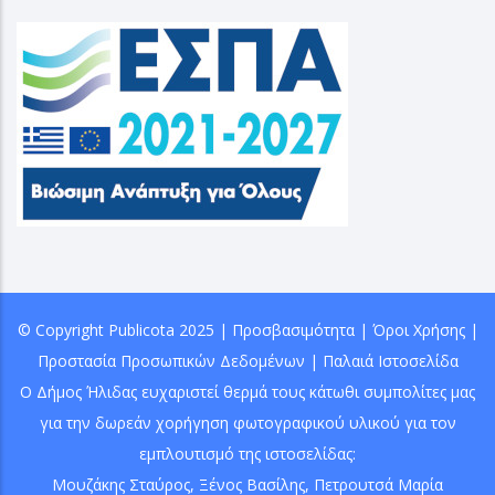
© Copyright
Publicota
2025 |
Προσβασιμότητα
|
Όροι Χρήσης
|
Προστασία Προσωπικών Δεδομένων
|
Παλαιά Ιστοσελίδα
Ο Δήμος Ήλιδας ευχαριστεί θερμά τους κάτωθι συμπολίτες μας
για την δωρεάν χορήγηση φωτογραφικού υλικού για τον
εμπλουτισμό της ιστοσελίδας:
Μουζάκης Σταύρος
,
Ξένος Βασίλης
, Πετρουτσά Μαρία