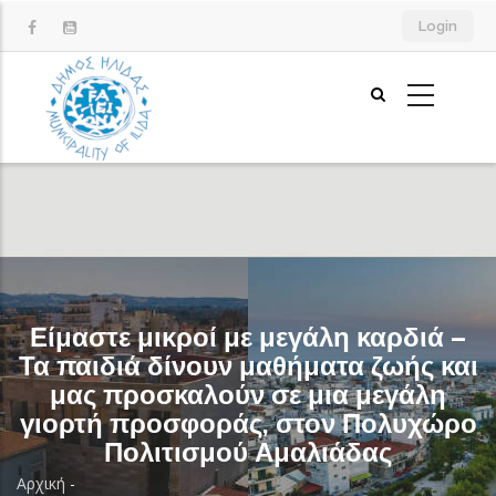
Παράκαμψη
Login
προς
το
κυρίως
περιεχόμενο
Είμαστε μικροί με μεγάλη καρδιά –
Τα παιδιά δίνουν μαθήματα ζωής και
μας προσκαλούν σε μια μεγάλη
γιορτή προσφοράς, στον Πολυχώρο
Πολιτισμού Αμαλιάδας
Αρχική
-