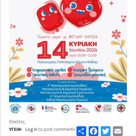
Ετικέτες
Share
Faceboo
Twitt
Em
ΥΓΕΙΑ
Log in
to post comments