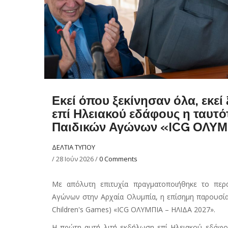
Εκεί όπου ξεκίνησαν όλα, εκεί
επί Ηλειακού εδάφους η ταυτ
Παιδικών Αγώνων «ICG ΟΛΥΜΠ
ΔΕΛΤΙΑ ΤΥΠΟΥ
/
28 Ιούν 2026
/
0 Comments
Με απόλυτη επιτυχία πραγματοποιήθηκε το πε
Αγώνων στην Αρχαία Ολυμπία, η επίσημη παρουσία
Children's Games) «
ICG
ΟΛΥΜΠΙΑ – ΗΛΙΔΑ 2027».
Η πρώτη αυτή λιτή εκδήλωση επί Ηλειακού εδάφο