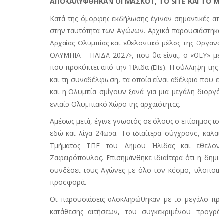
ΑΠΟΚΑΛΥΦΘΗΚΑΝ ΟΙ ΜΑΣΚΟΤ, ΤΟ
SITE
ΚΑΙ ΤΟ 
Κατά της όμορφης εκδήλωσης έγιναν σημαντικές α
στην ταυτότητα των Αγώνων. Αρχικά παρουσιάστη
Αρχαίας Ολυμπίας και εθελοντικό μέλος της Οργαν
ΟΛΥΜΠΙΑ – ΗΛΙΔΑ 2027», που θα είναι, ο «OLY» μ
που προκύπτει από την Ήλιδα (
Elis
). Η σύλληψη της
και τη συναδέλφωση, τα οποία είναι αδέλφια που 
και η Ολυμπία σμίγουν ξανά για μια μεγάλη διοργ
ενιαίο Ολυμπιακό Χώρο της αρχαιότητας.
Αμέσως μετά, έγινε γνωστός σε όλους ο επίσημος ισ
εδώ και λίγα 24ωρα. Το ιδιαίτερα σύγχρονο, καλα
Τμήματος ΤΠΕ του Δήμου Ήλιδας και εθελοντ
Ζαφειρόπουλος. Επισημάνθηκε ιδιαίτερα ότι η δημ
συνδέσει τους Αγώνες με όλο τον κόσμο, υλοποιή
προσφορά.
Οι παρουσιάσεις ολοκληρώθηκαν με το μεγάλο πρ
κατάθεσης αιτήσεων, του συγκεκριμένου προγ