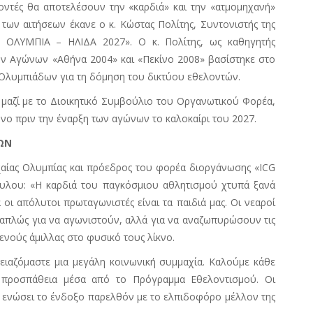
λοντές θα αποτελέσουν την «καρδιά» και την «ατμομηχανή»
ων αιτήσεων έκανε ο κ. Κώστας Πολίτης, Συντονιστής της
G ΟΛΥΜΠΙΑ – ΗΛΙΔΑ 2027». Ο κ. Πολίτης, ως καθηγητής
ν Αγώνων «Αθήνα 2004» και «Πεκίνο 2008» βασίστηκε στο
Ολυμπιάδων για τη δόμηση του δικτύου εθελοντών.
 μαζί με το Διοικητικό Συμβούλιο του Οργανωτικού Φορέα,
νο πριν την έναρξη των αγώνων το καλοκαίρι του 2027.
ΩΝ
αίας Ολυμπίας και πρόεδρος του φορέα διοργάνωσης «
ICG
υλου: «Η καρδιά του παγκόσμιου αθλητισμού χτυπά ξανά
 οι απόλυτοι πρωταγωνιστές είναι τα παιδιά μας. Οι νεαροί
 απλώς για να αγωνιστούν, αλλά για να αναζωπυρώσουν τις
ενούς άμιλλας στο φυσικό τους λίκνο.
ρειαζόμαστε μια μεγάλη κοινωνική συμμαχία. Καλούμε κάθε
ή προσπάθεια μέσα από το Πρόγραμμα Εθελοντισμού. Οι
 ενώσει το ένδοξο παρελθόν με το ελπιδοφόρο μέλλον της