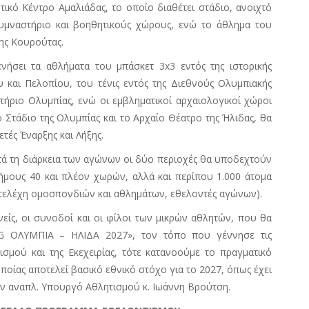
κό Κέντρο Αμαλιάδας, το οποίο διαθέτει στάδιο, ανοιχτό
υμναστήριο και βοηθητικούς χώρους, ενώ το άθλημα του
της Κουρούτας.
νήσει τα αθλήματα του μπάσκετ 3x3 εντός της ιστορικής
και Πελοπίου, του τένις εντός της Διεθνούς Ολυμπιακής
τήριο Ολυμπίας, ενώ οι εμβληματικοί αρχαιολογικοί χώροι
 Στάδιο της Ολυμπίας και το Αρχαίο Θέατρο της Ήλιδας, θα
ετές Έναρξης και Λήξης.
τά τη διάρκεια των αγώνων οι δύο περιοχές θα υποδεχτούν
μους 40 και πλέον χωρών, αλλά και περίπου 1.000 άτομα
 στελέχη ομοσπονδιών και αθλημάτων, εθελοντές αγώνων).
είς, οι συνοδοί και οι φίλοι των μικρών αθλητών, που θα
G
ΟΛΥΜΠΙΑ – ΗΛΙΔΑ 2027», τον τόπο που γέννησε τις
σμού και της Εκεχειρίας, τότε κατανοούμε το πραγματικό
ποίας αποτελεί βασικό εθνικό στόχο για το 2027, όπως έχει
 τον αναπλ. Υπουργό Αθλητισμού κ. Ιωάννη Βρούτση.