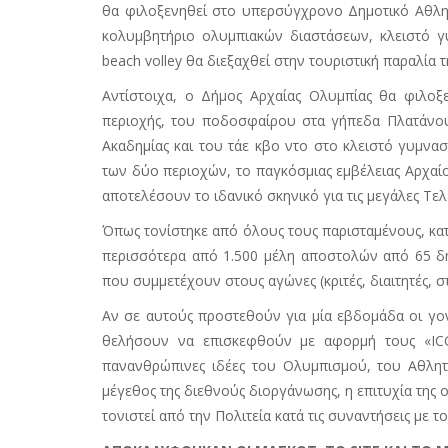
θα φιλοξενηθεί στο υπερσύγχρονο Δημοτικό Αθλητι
κολυμβητήριο ολυμπιακών διαστάσεων, κλειστό γ
beach volley θα διεξαχθεί στην τουριστική παραλία 
Αντίστοιχα, ο Δήμος Αρχαίας Ολυμπίας θα φιλοξε
περιοχής, του ποδοσφαίρου στα γήπεδα Πλατάνου 
Ακαδημίας και του τάε κβο ντο στο κλειστό γυμνασ
των δύο περιοχών, το παγκόσμιας εμβέλειας Αρχαίο
αποτελέσουν το ιδανικό σκηνικό για τις μεγάλες Τελ
Όπως τονίστηκε από όλους τους παρισταμένους, κα
περισσότερα από 1.500 μέλη αποστολών από 65 δή
που συμμετέχουν στους αγώνες (κριτές, διαιτητές,
Αν σε αυτούς προστεθούν για μία εβδομάδα οι γον
θελήσουν να επισκεφθούν με αφορμή τους «
IC
πανανθρώπινες ιδέες του Ολυμπισμού, του Αθλητι
μέγεθος της διεθνούς διοργάνωσης, η επιτυχία της ο
τονιστεί από την Πολιτεία κατά τις συναντήσεις με