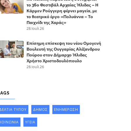
το 36ο Φεστιβάλ Αρχαίας Ήλιδας – Η
Κάρμεν Ρούγγερη φέρνει μαγεία, με
το θεατρικό έργο «Πολυάννα – Το
Παιχνίδι της Χαράς»
28 Ιουλ 26
Επίσημη επίσκεψη του νέου Ομογενή
Βουλευτή της Ουγγαρίας Αλέξανδρου
Πούρου στον Δήμαρχο Ήλιδας
Χρήστο Χριστοδουλόπουλο
28 Ιουλ 26
TAGS
ΔΕΛΤΙΑ ΤΥΠΟΥ
ΔΗΜΟΣ
ΕΝΗΜΕΡΩΣΗ
ΚΟΙΝΩΝΙΑ
ΥΓΕΙΑ