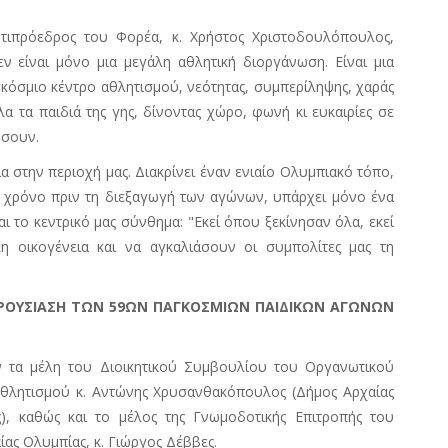
τιπρόεδρος του Φορέα, κ. Χρήστος Χριστοδουλόπουλος,
ν είναι μόνο μια μεγάλη αθλητική διοργάνωση. Είναι μια
κόσμιο κέντρο αθλητισμού, νεότητας, συμπερίληψης, χαράς
λα τα παιδιά της γης, δίνοντας χώρο, φωνή κι ευκαιρίες σε
ήσουν.
 στην περιοχή μας. Διακρίνει έναν ενιαίο Ολυμπιακό τόπο,
αν χρόνο πριν τη διεξαγωγή των αγώνων, υπάρχει μόνο ένα
ι το κεντρικό μας σύνθημα: "Εκεί όπου ξεκίνησαν όλα, εκεί
λη οικογένεια και να αγκαλιάσουν οι συμπολίτες μας τη
ΑΡΟΥΣΙΑΣΗ ΤΩΝ 59ΩΝ ΠΑΓΚΟΣΜΙΩΝ ΠΑΙΔΙΚΩΝ ΑΓΩΝΩΝ
ν τα μέλη του Διοικητικού Συμβουλίου του Οργανωτικού
Αθλητισμού κ. Αντώνης Χρυσανθακόπουλος (Δήμος Αρχαίας
ς), καθώς και το μέλος της Γνωμοδοτικής Επιτροπής του
ς Ολυμπίας, κ. Γιώργος Δέββες.