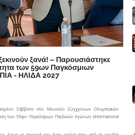
 ξεκινούν ξανά! – Παρουσιάστηκε
ότητα των 59ων Παγκόσμιων
ΙΑ - ΗΛΙΔΑ 2027
ρασμένο Σάββατο στο Μουσείο Σύγχρονων Ολυμπιακών
ση των 59φν Παγκόσμιων Παιδικών Αγώνων (International
υς, έγινε με αφορμή τον έναν χρόνο πριν από τη μεγάλη