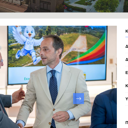
Δ
Κ
Υ