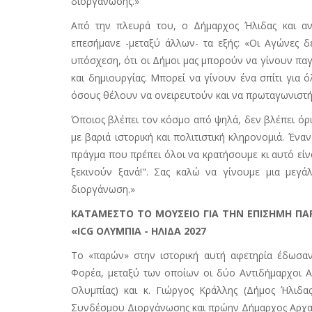
διοργάνωσης.»
Από την πλευρά του, ο Δήμαρχος Ήλιδας και αν
επεσήμανε -μεταξύ άλλων- τα εξής: «Οι Αγώνες δε
υπόσχεση, ότι οι Δήμοι μας μπορούν να γίνουν παγ
και δημιουργίας. Μπορεί να γίνουν ένα σπίτι για ό
όσους θέλουν να ονειρευτούν και να πρωταγωνιστ
Όποιος βλέπει τον κόσμο από ψηλά, δεν βλέπει όρια
με βαριά ιστορική και πολιτιστική κληρονομιά. Έν
πράγμα που πρέπει όλοι να κρατήσουμε κι αυτό είνα
ξεκινούν ξανά!". Σας καλώ να γίνουμε μια μεγά
διοργάνωση.»
ΚΑΤΑΜΕΣΤΟ ΤΟ ΜΟΥΣΕΙΟ ΓΙΑ ΤΗΝ ΕΠΙΣΗΜΗ Π
«
ICG
ΟΛΥΜΠΙΑ - ΗΛΙΔΑ 2027
Το «παρών» στην ιστορική αυτή αφετηρία έδωσα
Φορέα, μεταξύ των οποίων οι δύο Αντιδήμαρχοι 
Ολυμπίας) και κ. Γιώργος Κράλλης (Δήμος Ήλιδα
Συνδέσμου Διοργάνωσης και πρώην Δήμαρχος Αρχαία