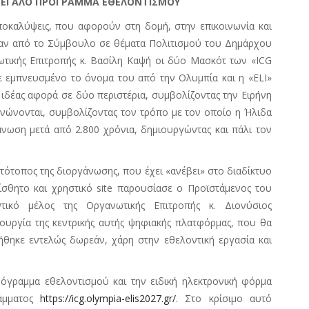
ΜΕΓΑΛΟ ΠΡΟΓΡΑΜΜΑ ΕΘΕΛΟΝΤΙΣΜΟΥ
ποκαλύψεις, που αφορούν στη δομή, στην επικοινωνία και
καν από το Σύμβουλο σε θέματα Πολιτισμού του Δημάρχου
ωτικής Επιτροπής κ. Βασίλη Καψή οι δύο Μασκότ των «
ICG
ε εμπνευσμένο το όνομα του από την Ολυμπία και η «ELI»
 ιδέας αφορά σε δύο περιστέρια, συμβολίζοντας την Ειρήνη
ενώνονται, συμβολίζοντας τον τρόπο με τον οποίο η Ήλιδα
άνωση μετά από 2.800 χρόνια, δημιουργώντας και πάλι τον
τότοπος της διοργάνωσης, που έχει «ανέβει» στο διαδίκτυο
ίσθητο και χρηστικό site παρουσίασε ο Προϊστάμενος του
ικό μέλος της Οργανωτικής Επιτροπής κ. Διονύσιος
ιουργία της κεντρικής αυτής ψηφιακής πλατφόρμας, που θα
θηκε εντελώς δωρεάν, χάρη στην εθελοντική εργασία και
όγραμμα εθελοντισμού και την ειδική ηλεκτρονική φόρμα
ράμματος
https://icg.olympia-elis2027.gr/
. Στο κρίσιμο αυτό