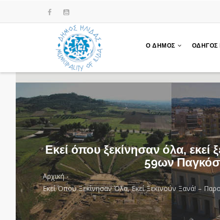
Παράκαμψη
προς
το
κυρίως
Ο ΔΗΜΟΣ
ΟΔΗΓΟΣ
περιεχόμενο
Εκεί όπου ξεκίνησαν όλα, εκεί
59ων Παγκόσ
Αρχική
-
Breadcrumb
Εκεί Όπου Ξεκίνησαν Όλα, Εκεί Ξεκινούν Ξανά! – Π