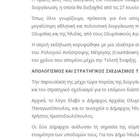
διοργάνωση, η οποία θα διεξαχθεί από τις 27 Ιουνίο
Όπως όλοι γνωρίζουμε, πρόκειται για ένα ιστο
μεγαλύτερη αθλητική και πολιτιστική διοργάνωση π
Ολυμπίας και της Ήλιδας, από τους Ολυμπιακούς Αγ
Η σεμνή εκδήλωση κορυφώθηκε με μια ιδιαίτερα συ
του Ρολογιού Αντίστροφης Μέτρησης (Countdown)
τον χρόνο που απομένει μέχρι την Τελετή Έναρξης.
ΑΠΟΛΟΓΙΣΜΟΣ ΚΑΙ ΣΤΡΑΤΗΓΙΚΟΣ ΣΧΕΔΙΑΣΜΟΣ Τ
Την παρουσίαση της μέχρι τώρα πορείας της διορ
και τον στρατηγικό σχεδιασμό για το επόμενο διά
Αρχικά, το λόγο έλαβε ο Δήμαρχος Αρχαίας Ολυμπ
Παναγιωτόπουλος, και εν συνεχεία ο Δήμαρχος Ήλι
Χρήστος Χριστοδουλόπουλος.
Οι δύο Δήμαρχοι ανέλυσαν τη σημασία της σύμπ
ετοιμότητα των υποδομών τους. Για τον Δήμο Ήλιδα