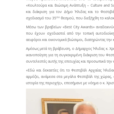
«Κουλτούρα και Βιώσιμη Ανάπτυξη –
Culture and S
και διάκριση για τον Δήμο Ήλιδας και το Φεστιβ
ου
σχεδιασμό του 35
θεσμού, που διεξήχθη το καλοκ
Μέσω των βραβείων «Best
City
Awards» αναδεικνύον
που έχουν σχεδιαστεί από την τοπική αυτοδιοίκη
αειφόροι και οικονομικά βιώσιμοι, διατηρώντας την
Αμέσως μετά τη βράβευση, ο Δήμαρχος Ήλιδας κ. Χρ
ικανοποίηση για τη συγκεκριμένη διάκριση του Φεστ
συντελεστές αυτής της επιτυχίας και προσωπικά τη
«Εδώ και δεκαετίες ότι το Φεστιβάλ Αρχαίας Ήλιδ
αρμόζει, ανάμεσα στα μεγάλα Φεστιβάλ της χώρας, 
ιστορία της περιοχής», επεσήμανε με νόημα ο κ. Χ