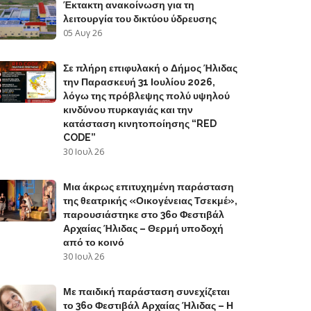
Έκτακτη ανακοίνωση για τη
λειτουργία του δικτύου ύδρευσης
05 Αυγ 26
Σε πλήρη επιφυλακή ο Δήμος Ήλιδας
την Παρασκευή 31 Ιουλίου 2026,
λόγω της πρόβλεψης πολύ υψηλού
κινδύνου πυρκαγιάς και την
κατάσταση κινητοποίησης “RED
CODE”
30 Ιουλ 26
Μια άκρως επιτυχημένη παράσταση
της θεατρικής «Οικογένειας Τσεκμέ»,
παρουσιάστηκε στο 36ο Φεστιβάλ
Αρχαίας Ήλιδας – Θερμή υποδοχή
από το κοινό
30 Ιουλ 26
Με παιδική παράσταση συνεχίζεται
το 36ο Φεστιβάλ Αρχαίας Ήλιδας – Η