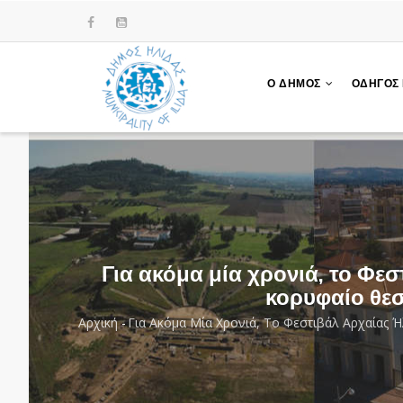
Παράκαμψη
προς
το
κυρίως
Ο ΔΗΜΟΣ
ΟΔΗΓΟΣ
περιεχόμενο
Για ακόμα μία χρονιά, το Φε
κορυφαίο θε
Αρχική
-
Για Ακόμα Μία Χρονιά, Το Φεστιβάλ Αρχαίας
Breadcrumb