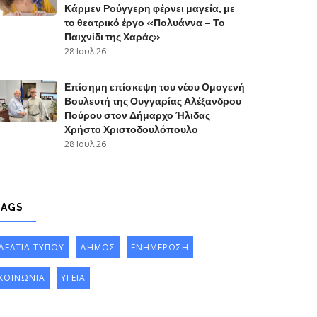
Κάρμεν Ρούγγερη φέρνει μαγεία, με
το θεατρικό έργο «Πολυάννα – Το
Παιχνίδι της Χαράς»
28 Ιουλ 26
Επίσημη επίσκεψη του νέου Ομογενή
Βουλευτή της Ουγγαρίας Αλέξανδρου
Πούρου στον Δήμαρχο Ήλιδας
Χρήστο Χριστοδουλόπουλο
28 Ιουλ 26
TAGS
ΔΕΛΤΙΑ ΤΥΠΟΥ
ΔΗΜΟΣ
ΕΝΗΜΕΡΩΣΗ
ΚΟΙΝΩΝΙΑ
ΥΓΕΙΑ