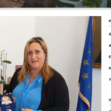
Δ
Κ
Υ