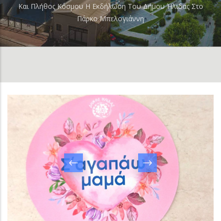
Και Πλήθος Κόσμου Η Εκδήλωση Του Δήμου Ήλιδας Στο
Πάρκο Μπελογιάννη