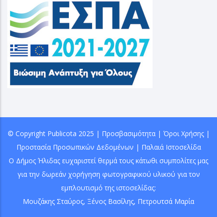
© Copyright
Publicota
2025 |
Προσβασιμότητα
|
Όροι Χρήσης
|
Προστασία Προσωπικών Δεδομένων
|
Παλαιά Ιστοσελίδα
Ο Δήμος Ήλιδας ευχαριστεί θερμά τους κάτωθι συμπολίτες μας
για την δωρεάν χορήγηση φωτογραφικού υλικού για τον
εμπλουτισμό της ιστοσελίδας:
Μουζάκης Σταύρος
,
Ξένος Βασίλης
, Πετρουτσά Μαρία