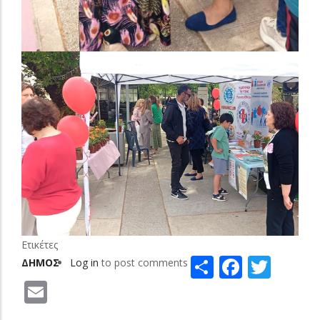
Ετικέτες
Share
Facebo
Twit
ΔΗΜΟΣ
Log in
to post comments
Email