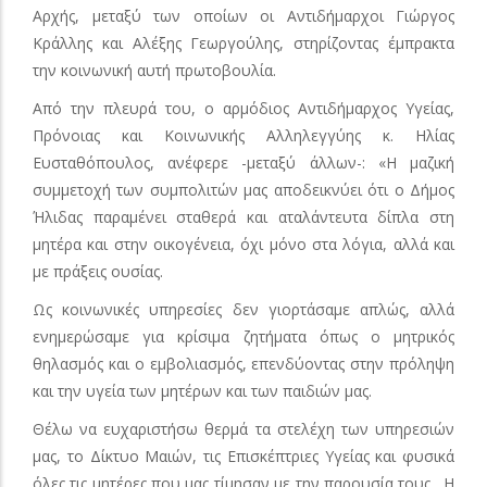
Αρχής, μεταξύ των οποίων οι Αντιδήμαρχοι Γιώργος
Κράλλης και Αλέξης Γεωργούλης, στηρίζοντας έμπρακτα
την κοινωνική αυτή πρωτοβουλία.
Από την πλευρά του, ο αρμόδιος Αντιδήμαρχος Υγείας,
Πρόνοιας και Κοινωνικής Αλληλεγγύης κ. Ηλίας
Ευσταθόπουλος, ανέφερε -μεταξύ άλλων-: «Η μαζική
συμμετοχή των συμπολιτών μας αποδεικνύει ότι ο Δήμος
Ήλιδας παραμένει σταθερά και αταλάντευτα δίπλα στη
μητέρα και στην οικογένεια, όχι μόνο στα λόγια, αλλά και
με πράξεις ουσίας.
Ως κοινωνικές υπηρεσίες δεν γιορτάσαμε απλώς, αλλά
ενημερώσαμε για κρίσιμα ζητήματα όπως ο μητρικός
θηλασμός και ο εμβολιασμός, επενδύοντας στην πρόληψη
και την υγεία των μητέρων και των παιδιών μας.
Θέλω να ευχαριστήσω θερμά τα στελέχη των υπηρεσιών
μας, το Δίκτυο Μαιών, τις Επισκέπτριες Υγείας και φυσικά
όλες τις μητέρες που μας τίμησαν με την παρουσία τους.
Η