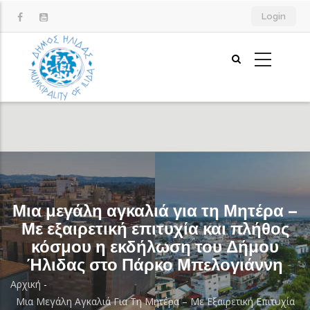
Παράκαμψη
Login
προς
το
κυρίως
περιεχόμενο
Μια μεγάλη αγκαλιά για τη Μητέρα –
Με εξαιρετική επιτυχία και πλήθος
κόσμου η εκδήλωση του Δήμου
Ήλιδας στο Πάρκο Μπελογιάννη
Αρχική
-
Breadcrumb
Μια Μεγάλη Αγκαλιά Για Τη Μητέρα – Με Εξαιρετική Επιτυχία