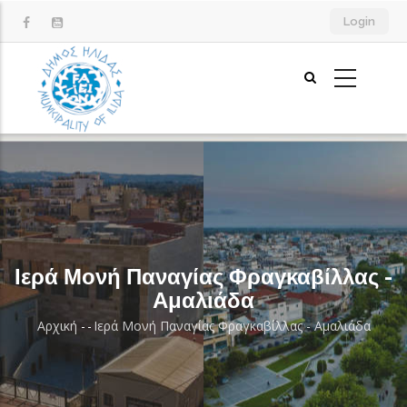
Παράκαμψη
Login
προς
το
κυρίως
περιεχόμενο
Ιερά Μονή Παναγίας Φραγκαβίλλας -
Αμαλιάδα
Αρχική
-
-
Ιερά Μονή Παναγίας Φραγκαβίλλας - Αμαλιάδα
Breadcrumb