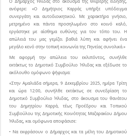
Ο Δήμαρχος Ήλιδας στο άκουσμα της θλιβερής είδησης,
ανέφερε: «Ο Δημήτριος Καρράς υπήρξε υπόδειγμα
συνεργάτη και αυτοδιοικητικού. Με χαρακτήρα γνήσιο,
μετρημένο και πάντα προσηλωμένο στο κοινό καλό,
εργάστηκε με αίσθημα ευθύνης για τον τόπο του. Η
απώλειά του μας γεμίζει βαθιά λύπη και αφήνει ένα
μεγάλο κενό στην τοπική κοινωνία της Πηνείας συνολικά.»
Με αφορμή την απώλεια του εκλιπόντος, συνήλθε
εκτάκτως το Δημοτικό Συμβούλιο Ήλιδας και εξέδωσε το
ακόλουθο ομόφωνο ψήφισμα:
«Στην Αμαλιάδα σήμερα, 9 Δεκεμβρίου 2025, ημέρα Τρίτη
και ώρα 12:00, συνήλθε εκτάκτως σε συνεδρίαση το
Δημοτικό Συμβούλιο Ήλιδας, στο άκουσμα του θανάτου
του Δημητρίου Καρρά, τέως Προέδρου και Τοπικού
Συμβούλου της Δημοτικής Κοινότητας Μαζαρακίου Δήμου
Ήλιδας, και ομόφωνα αποφάσισε:
• Να εκφράσουν ο Δήμαρχος και τα μέλη του Δημοτικού