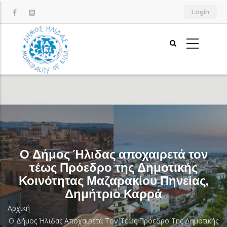
Παράκαμψη
Login
προς
το
κυρίως
περιεχόμενο
Ο Δήμος Ήλιδας αποχαιρετά τον
τέως Πρόεδρο της Δημοτικής
Κοινότητας Μαζαρακίου Πηνείας,
Δημήτριο Καρρά
Αρχική
-
Breadcrumb
Ο Δήμος Ήλιδας Αποχαιρετά Τον Τέως Πρόεδρο Της Δημοτικής