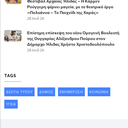
Φεστιβάλ Αρχαίας Ήλιδας – Η Κάρμεν
Ρούγγερη φέρνει μαγεία, με το θεατρικό έργο
«Πολυάννα – Το Παιχνίδι της Χαράς»
28 Ιουλ 26
Επίσημη επίσκεψη του νέου Ομογενή Βουλευτή
της Ουγγαρίας Αλέξανδρου Πούρου στον
Δήμαρχο Ήλιδας Χρήστο Χριστοδουλόπουλο
28 Ιουλ 26
TAGS
ΔΕΛΤΙΑ ΤΥΠΟΥ
ΔΗΜΟΣ
ΕΝΗΜΕΡΩΣΗ
ΚΟΙΝΩΝΙΑ
ΥΓΕΙΑ