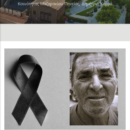
Κοινότητας Μαζαρακίου Πηνείας, Δημήτριο Καρρά