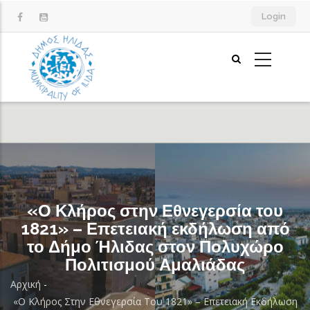
Παράκαμψη
Login
προς
το
κυρίως
περιεχόμενο
«Ο Κλήρος στην Εθνεγερσία του
1821» – Επετειακή εκδήλωση από
το Δήμο Ήλιδας στον Πολυχώρο
Πολιτισμού Αμαλιάδας
Αρχική
-
Breadcrumb
«Ο Κλήρος Στην Εθνεγερσία Του 1821» – Επετειακή Εκδήλωση