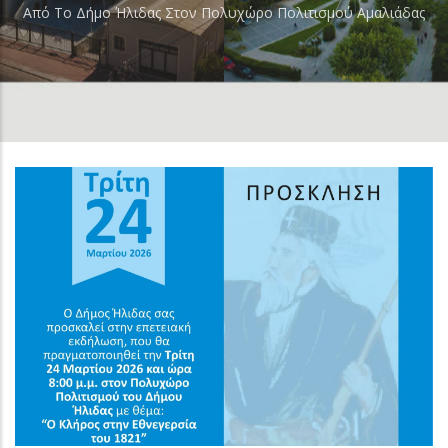
Από Το Δήμο Ήλιδας Στον Πολυχώρο Πολιτισμού Αμαλιάδας