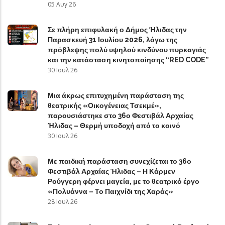
05 Αυγ 26
Σε πλήρη επιφυλακή ο Δήμος Ήλιδας την
Παρασκευή 31 Ιουλίου 2026, λόγω της
πρόβλεψης πολύ υψηλού κινδύνου πυρκαγιάς
και την κατάσταση κινητοποίησης “RED CODE”
30 Ιουλ 26
Μια άκρως επιτυχημένη παράσταση της
θεατρικής «Οικογένειας Τσεκμέ»,
παρουσιάστηκε στο 36ο Φεστιβάλ Αρχαίας
Ήλιδας – Θερμή υποδοχή από το κοινό
30 Ιουλ 26
Με παιδική παράσταση συνεχίζεται το 36ο
Φεστιβάλ Αρχαίας Ήλιδας – Η Κάρμεν
Ρούγγερη φέρνει μαγεία, με το θεατρικό έργο
«Πολυάννα – Το Παιχνίδι της Χαράς»
28 Ιουλ 26