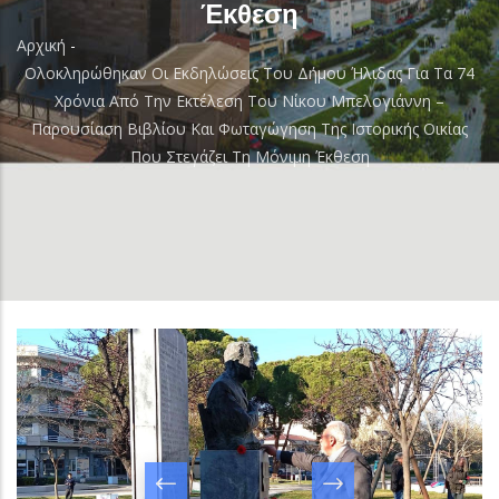
Έκθεση
Αρχική
-
Breadcrumb
Ολοκληρώθηκαν Οι Εκδηλώσεις Του Δήμου Ήλιδας Για Τα 74
Χρόνια Από Την Εκτέλεση Του Νίκου Μπελογιάννη –
Παρουσίαση Βιβλίου Και Φωταγώγηση Της Ιστορικής Οικίας
Που Στεγάζει Τη Μόνιμη Έκθεση