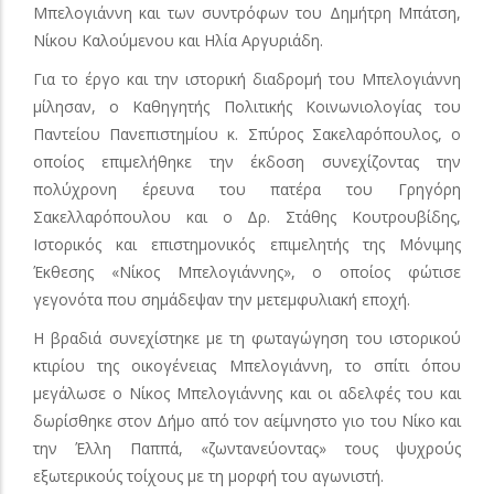
Μπελογιάννη και των συντρόφων του Δημήτρη Μπάτση,
Νίκου Καλούμενου και Ηλία Αργυριάδη.
Για το έργο και την ιστορική διαδρομή του Μπελογιάννη
μίλησαν, ο Καθηγητής Πολιτικής Κοινωνιολογίας του
Παντείου Πανεπιστημίου κ. Σπύρος Σακελαρόπουλος, ο
οποίος επιμελήθηκε την έκδοση συνεχίζοντας την
πολύχρονη έρευνα του πατέρα του Γρηγόρη
Σακελλαρόπουλου και ο Δρ. Στάθης Κουτρουβίδης,
Ιστορικός και επιστημονικός επιμελητής της Μόνιμης
Έκθεσης «Νίκος Μπελογιάννης», ο οποίος φώτισε
γεγονότα που σημάδεψαν την μετεμφυλιακή εποχή.
Η βραδιά συνεχίστηκε με τη φωταγώγηση του ιστορικού
κτιρίου της οικογένειας Μπελογιάννη, το σπίτι όπου
μεγάλωσε ο Νίκος Μπελογιάννης και οι αδελφές του και
δωρίσθηκε στον Δήμο από τον αείμνηστο γιο του Νίκο και
την Έλλη Παππά, «ζωντανεύοντας» τους ψυχρούς
εξωτερικούς τοίχους με τη μορφή του αγωνιστή.