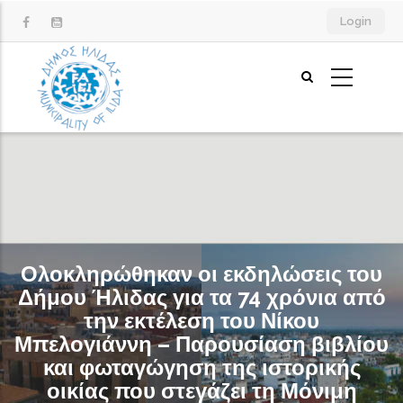
Παράκαμψη
Login
προς
το
κυρίως
περιεχόμενο
Ολοκληρώθηκαν οι εκδηλώσεις του
Δήμου Ήλιδας για τα 74 χρόνια από
την εκτέλεση του Νίκου
Μπελογιάννη – Παρουσίαση βιβλίου
και φωταγώγηση της ιστορικής
οικίας που στεγάζει τη Μόνιμη