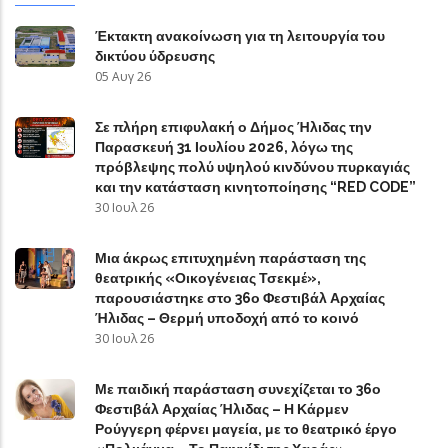
Έκτακτη ανακοίνωση για τη λειτουργία του
δικτύου ύδρευσης
05 Αυγ 26
Σε πλήρη επιφυλακή ο Δήμος Ήλιδας την
Παρασκευή 31 Ιουλίου 2026, λόγω της
πρόβλεψης πολύ υψηλού κινδύνου πυρκαγιάς
και την κατάσταση κινητοποίησης “RED CODE”
30 Ιουλ 26
Μια άκρως επιτυχημένη παράσταση της
θεατρικής «Οικογένειας Τσεκμέ»,
παρουσιάστηκε στο 36ο Φεστιβάλ Αρχαίας
Ήλιδας – Θερμή υποδοχή από το κοινό
30 Ιουλ 26
Με παιδική παράσταση συνεχίζεται το 36ο
Φεστιβάλ Αρχαίας Ήλιδας – Η Κάρμεν
Ρούγγερη φέρνει μαγεία, με το θεατρικό έργο