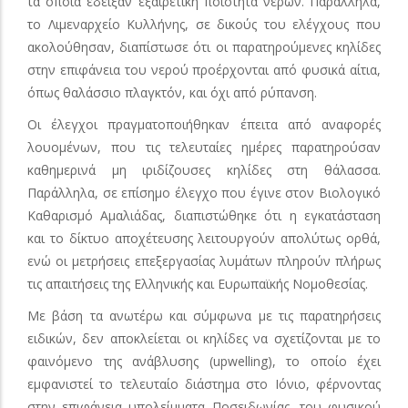
τα οποία έδειξαν εξαιρετική ποιότητα νερών. Παράλληλα,
το Λιμεναρχείο Κυλλήνης, σε δικούς του ελέγχους που
ακολούθησαν, διαπίστωσε ότι οι παρατηρούμενες κηλίδες
στην επιφάνεια του νερού προέρχονται από φυσικά αίτια,
όπως θαλάσσιο πλαγκτόν, και όχι από ρύπανση.
Οι έλεγχοι πραγματοποιήθηκαν έπειτα από αναφορές
λουομένων, που τις τελευταίες ημέρες παρατηρούσαν
καθημερινά μη ιριδίζουσες κηλίδες στη θάλασσα.
Παράλληλα, σε επίσημο έλεγχο που έγινε στον Βιολογικό
Καθαρισμό Αμαλιάδας, διαπιστώθηκε ότι η εγκατάσταση
και το δίκτυο αποχέτευσης λειτουργούν απολύτως ορθά,
ενώ οι μετρήσεις επεξεργασίας λυμάτων πληρούν πλήρως
τις απαιτήσεις της Ελληνικής και Ευρωπαϊκής Νομοθεσίας.
Με βάση τα ανωτέρω και σύμφωνα με τις παρατηρήσεις
ειδικών, δεν αποκλείεται οι κηλίδες να σχετίζονται με το
φαινόμενο της ανάβλυσης (upwelling), το οποίο έχει
εμφανιστεί το τελευταίο διάστημα στο Ιόνιο, φέρνοντας
στην επιφάνεια υπολείμματα Ποσειδωνίας, του φυσικού