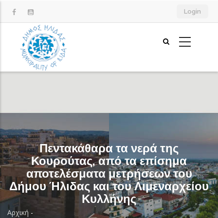
Παράκαμψη
Login
προς
το
κυρίως
περιεχόμενο
Πεντακάθαρα τα νερά της
Κουρούτας, από τα επίσημα
αποτελέσματα μετρήσεων του
Δήμου Ήλιδας και του Λιμεναρχείου
Κυλλήνης
Αρχική
-