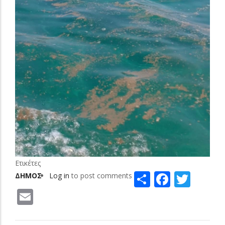
Ετικέτες
Share
Facebo
Twit
ΔΗΜΟΣ
Log in
to post comments
Email