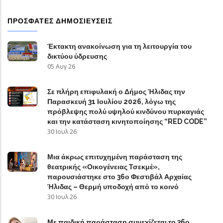
ΠΡΟΣΦΑΤΕΣ ΔΗΜΟΣΙΕΥΣΕΙΣ
Έκτακτη ανακοίνωση για τη λειτουργία του
δικτύου ύδρευσης
05 Αυγ 26
Σε πλήρη επιφυλακή ο Δήμος Ήλιδας την
Παρασκευή 31 Ιουλίου 2026, λόγω της
πρόβλεψης πολύ υψηλού κινδύνου πυρκαγιάς
και την κατάσταση κινητοποίησης “RED CODE”
30 Ιουλ 26
Μια άκρως επιτυχημένη παράσταση της
θεατρικής «Οικογένειας Τσεκμέ»,
παρουσιάστηκε στο 36ο Φεστιβάλ Αρχαίας
Ήλιδας – Θερμή υποδοχή από το κοινό
30 Ιουλ 26
Με παιδική παράσταση συνεχίζεται το 36ο