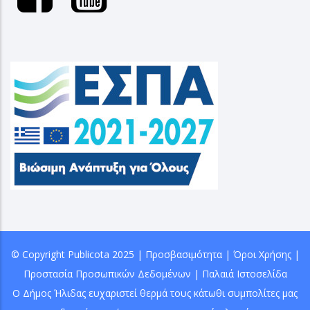
© Copyright
Publicota
2025 |
Προσβασιμότητα
|
Όροι Χρήσης
|
Προστασία Προσωπικών Δεδομένων
|
Παλαιά Ιστοσελίδα
Ο Δήμος Ήλιδας ευχαριστεί θερμά τους κάτωθι συμπολίτες μας