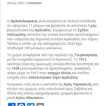
28 Αύγ 2025
/
Comments
Ο
Αμπελόκαμπος
είναι κτισμένος σε πεδινή τοποθεσία
σε υψόμετρο 17 μέτρων και βρίσκεται σε απόσταση 9
χλμ.
βορειοδυτικά της
Αμαλιάδα
ς. Σύμφωνα με το
Σχέδιο
Καλλικράτης
αποτελεί την τοπική κοινότητα Αμπελοκάμπου
που υπάγεται στη δημοτική ενότητα Αμαλιάδος του δήμου
ΉλΙδας η οποία
με την απογραφή του 2023 έχει
πληθυσμό 345 μόνιμους κατοίκους.
Το χωριό αναφέρεται από την περίοδο της
Τουρκοκρατίας
με την ονομασία
Καραγιούζι
ή
Καρακούζι
. Το
1912
ορίστηκε έδρα της ομώνυμης νεοϊδρυθείσας κοινότητας και
.
το
1928
μετονομάστηκε σε Αμπελόκαμπος
Διοικητικά,
ανήκε μέχρι το 1997 στην
επαρχία Ηλείας
και κατόπιν
υπήχθη στον
καποδιστριακό
δήμο Αμαλιάδας
.
Ενοριακός ναός είναι η εκκλησία της
Αγίας Παρασκευής
στο
κέντρο του χωριού, ενώ νοτιοδυτικά προς Σαβάλια και
δίπλα στις παλιές σιδηροδρομικές γραμμές βρίσκεται η
μονή
Αγίου Αθανασίου
.
Share
Facebook
Twitter
Email