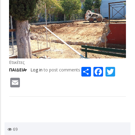
Ετικέτες
Share
Facebo
Twit
ΠΑΙΔΕΙΑ
Log in
to post comments
Email
69