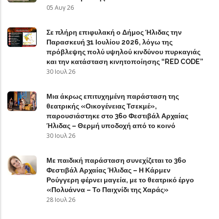
05 Αυγ 26
Σε πλήρη επιφυλακή ο Δήμος Ήλιδας την
Παρασκευή 31 Ιουλίου 2026, λόγω της
πρόβλεψης πολύ υψηλού κινδύνου πυρκαγιάς
και την κατάσταση κινητοποίησης “RED CODE”
30 Ιουλ 26
Μια άκρως επιτυχημένη παράσταση της
θεατρικής «Οικογένειας Τσεκμέ»,
παρουσιάστηκε στο 36ο Φεστιβάλ Αρχαίας
Ήλιδας – Θερμή υποδοχή από το κοινό
30 Ιουλ 26
Με παιδική παράσταση συνεχίζεται το 36ο
Φεστιβάλ Αρχαίας Ήλιδας – Η Κάρμεν
Ρούγγερη φέρνει μαγεία, με το θεατρικό έργο
«Πολυάννα – Το Παιχνίδι της Χαράς»
28 Ιουλ 26