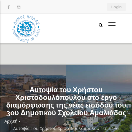
Παράκαμψη
Login
προς
το
κυρίως
περιεχόμενο
Αυτοψία του Χρήστου
Χριστοδουλόπουλου στο έργο
διαμόρφωσης της νέας εισόδου του
3ου Δημοτικού Σχολείου Αμαλιάδας
Αρχική
-
Breadcrumb
Αυτοψία Του Χρήστου Χριστοδουλόπουλου Στο Έργο