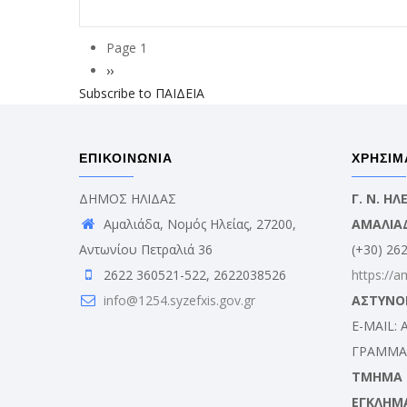
Page 1
Σελιδοποίηση
Next
››
Subscribe to ΠΑΙΔΕΙΑ
page
ΕΠΙΚΟΙΝΩΝΙΑ
ΧΡΗΣΙΜ
ΔΗΜΟΣ ΗΛΙΔΑΣ
Γ. Ν. Η
Αμαλιάδα, Νομός Ηλείας, 27200,
ΑΜΑΛΙΑ
Αντωνίου Πετραλιά 36
(+30) 26
2622 360521-522, 2622038526
https://a
info@1254.syzefxis.gov.gr
ΑΣΤΥΝΟ
E-MAIL:
ΓΡΑΜΜΑΤ
ΤΜΗΜΑ Δ
ΕΓΚΛΗΜ