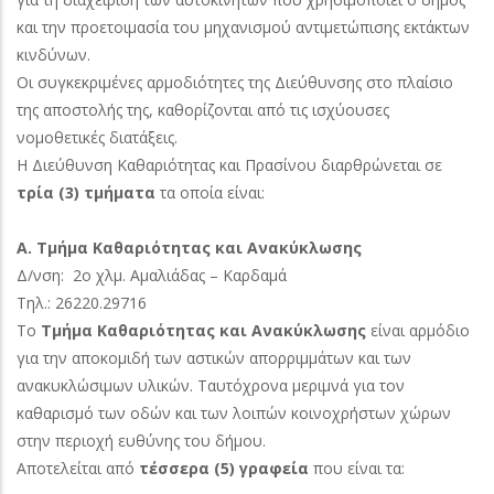
και την προετοιμασία του μηχανισμού αντιμετώπισης εκτάκτων
κινδύνων.
Οι συγκεκριμένες αρμοδιότητες της Διεύθυνσης στο πλαίσιο
της αποστολής της, καθορίζονται από τις ισχύουσες
νομοθετικές διατάξεις.
Η Διεύθυνση Καθαριότητας και Πρασίνου διαρθρώνεται σε
τρία (3) τμήματα
τα οποία είναι:
Α. Τμήμα Καθαριότητας και Ανακύκλωσης
Δ/νση: 2ο χλμ. Αμαλιάδας – Καρδαμά
Τηλ.: 26220.29716
Το
Τμήμα Καθαριότητας και Ανακύκλωσης
είναι αρμόδιο
για την αποκομιδή των αστικών απορριμμάτων και των
ανακυκλώσιμων υλικών. Ταυτόχρονα μεριμνά για τον
καθαρισμό των οδών και των λοιπών κοινοχρήστων χώρων
στην περιοχή ευθύνης του δήμου.
Αποτελείται από
τέσσερα (5) γραφεία
που είναι τα: