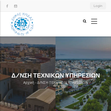
Παράκαμψη
Login
προς
το
κυρίως
περιεχόμενο
Δ/ΝΣΗ ΤΕΧΝΙΚΩΝ ΥΠΗΡΕΣΙΩΝ
Αρχική
-
Δ/ΝΣΗ ΤΕΧΝΙΚΩΝ ΥΠΗΡΕΣΙΩΝ
Breadcrumb