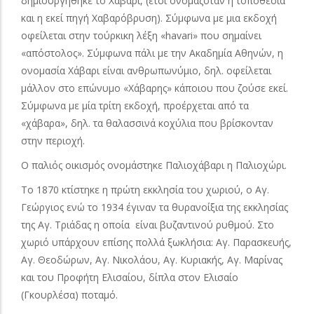
δημιουργήθηκε το Χάβαρι, (έτσι ονομαζόταν η τοποθεσία
και η εκεί πηγή Χαβαρόβρυση). Σύμφωνα με μια εκδοχή
οφείλεται στην τούρκικη λέξη «havari» που σημαίνει
«απόστολος». Σύμφωνα πάλι με την Ακαδημία Αθηνών, η
ονομασία Χάβαρι είναι ανθρωπωνύμιο, δηλ. οφείλεται
μάλλον στο επώνυμο «Χάβαρης» κάποιου που ζούσε εκεί.
Σύμφωνα με μία τρίτη εκδοχή, προέρχεται από τα
«χάβαρα», δηλ. τα θαλασσινά κοχύλια που βρίσκονταν
στην περιοχή.
Ο παλιός οικισμός ονομάστηκε Παλιοχάβαρι η Παλιοχώρι.
Το 1870 κτίστηκε η πρώτη εκκλησία του χωριού, ο Αγ.
Γεώργιος ενώ το 1934 έγιναν τα θυρανοίξια της εκκλησίας
της Αγ. Τριάδας η οποία είναι βυζαντινού ρυθμού. Στο
χωριό υπάρχουν επίσης πολλά ξωκλήσια: Αγ. Παρασκευής,
Αγ. Θεοδώρων, Αγ. Νικολάου, Αγ. Κυριακής, Αγ. Μαρίνας
και του Προφήτη Ελισαίου, δίπλα στον Ελισαίο
(Γκουρλέσα) ποταμό.