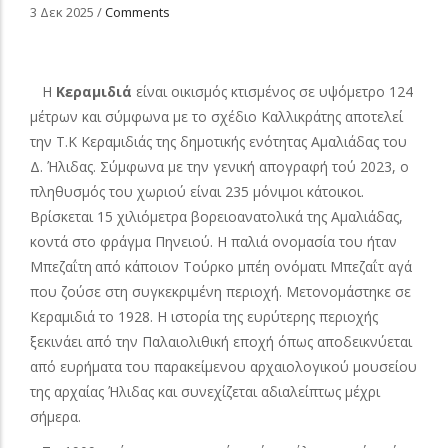
3 Δεκ 2025
/
Comments
Η
Κεραμιδιά
είναι οικισμός κτισμένος σε υψόμετρο 124
μέτρων και σύμφωνα με το σχέδιο Καλλικράτης αποτελεί
την Τ.Κ Κεραμιδιάς της δημοτικής ενότητας Αμαλιάδας του
Δ. Ήλιδας. Σύμφωνα με την γενική απογραφή τού 2023, ο
πληθυσμός του χωριού είναι 235 μόνιμοι κάτοικοι.
Βρίσκεται 15 χιλιόμετρα βορειοανατολικά της Αμαλιάδας,
κοντά στο φράγμα Πηνειού. Η παλιά ονομασία του ήταν
Μπεζαΐτη
από κάποιον Τούρκο μπέη ονόματι Μπεζαΐτ αγά
που ζούσε στη συγκεκριμένη περιοχή. Μετονομάστηκε σε
Κεραμιδιά το 1928. Η ιστορία της ευρύτερης περιοχής
ξεκινάει από την Παλαιολιθική εποχή όπως αποδεικνύεται
από ευρήματα του παρακείμενου αρχαιολογικού μουσείου
της αρχαίας Ήλιδας και συνεχίζεται αδιαλείπτως μέχρι
σήμερα.