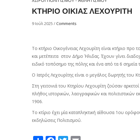
ΧΩΡΟΙ ΠΟΛΙΤΙΣΜΟΥ - ΑΘΛΗΤΙΣΜΟΥ
ΚΤΗΡΙΟ ΟΙΚΙΑΣ ΛΕΧΟΥΡΙΤΗ
9 Ιούλ 2025
/
Comments
Το κτήριο Οικογένειας Λεχουρίτη είναι κτήριο προ
και μετέπειτα στον Δήμο Ήλιδας. Έχουν γίνει διαδοχ
ειδικό τοπόσημο της πόλης και ένα από τα 6 σημεία
Ο Ιατρός Λεχουρίτης είναι ο μεγάλος δωρητής του Κ
Στη γειτονιά του Κτηρίου Λεχουρίτη ζούσαν αρκετοί 
πλήθος ιστορικών, λαογραφικών και πολιτιστικών ε
1906.
Το κτίριο έχει μία καταπληκτική αίθουσα 1ου ορόφο
εκδηλώσεις Πολιτισμού.
Share
Facebook
Twitter
Email