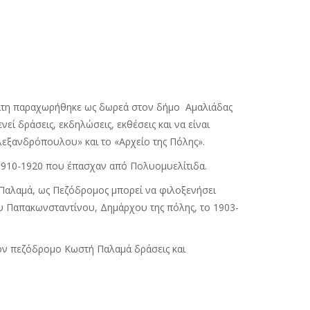
υρίτη παραχωρήθηκε ως δωρεά στον δήμο Αμαλιάδας
εί δράσεις, εκδηλώσεις, εκθέσεις και να είναι
Αλεξανδρόπουλου» και το «Αρχείο της Πόλης».
υ 1910-1920 που έπασχαν από Πολυομυελίτιδα.
τή Παλαμά, ως Πεζόδρομος μπορεί να φιλοξενήσει
ου Παπακωνσταντίνου, Δημάρχου της πόλης, το 1903-
 τον πεζόδρομο Κωστή Παλαμά δράσεις και