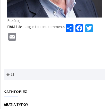
Ετικέτες
Share
Facebo
Twit
ΠΑΙΔΕΙΑ
Log in
to post comments
Email
21
ΚΑΤΗΓΟΡΙΕΣ
ΔΕΛΤΙΑ ΤΥΠΟΥ