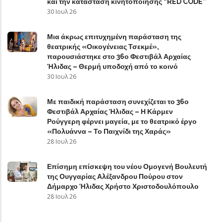
και την κατάσταση κινητοποίησης “RED CODE”
30 Ιουλ 26
Μια άκρως επιτυχημένη παράσταση της
θεατρικής «Οικογένειας Τσεκμέ»,
παρουσιάστηκε στο 36ο Φεστιβάλ Αρχαίας
Ήλιδας – Θερμή υποδοχή από το κοινό
30 Ιουλ 26
Με παιδική παράσταση συνεχίζεται το 36ο
Φεστιβάλ Αρχαίας Ήλιδας – Η Κάρμεν
Ρούγγερη φέρνει μαγεία, με το θεατρικό έργο
«Πολυάννα – Το Παιχνίδι της Χαράς»
28 Ιουλ 26
Επίσημη επίσκεψη του νέου Ομογενή Βουλευτή
της Ουγγαρίας Αλέξανδρου Πούρου στον
Δήμαρχο Ήλιδας Χρήστο Χριστοδουλόπουλο
28 Ιουλ 26