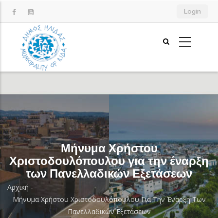
Παράκαμψη
Login
προς
το
κυρίως
περιεχόμενο
Μήνυμα Χρήστου
Χριστοδουλόπουλου για την έναρξη
των Πανελλαδικών Εξετάσεων
Αρχική
-
Breadcrumb
Μήνυμα Χρήστου Χριστοδουλόπουλου Για Την Έναρξη Των
Πανελλαδικών Εξετάσεων