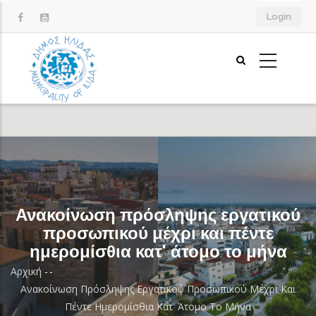
Παράκαμψη
Login
προς
το
κυρίως
περιεχόμενο
Ανακοίνωση πρόσληψης εργατικού
προσωπικού μέχρι και πέντε
ημερομίσθια κατ' άτομο το μήνα
Αρχική
-
-
Breadcrumb
Ανακοίνωση Πρόσληψης Εργατικού Προσωπικού Μέχρι Και
Πέντε Ημερομίσθια Κατ' Άτομο Το Μήνα