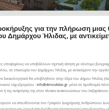
κήρυξης για την πλήρωση μιας (1
ου Δημάρχου Ήλιδας, με αντικείμ
νες υποψηφίους να υποβάλλουν σχετική αίτηση με σύντομο βιογραφ
ύλου, σε επικουρία του Δημάρχου Ήλιδας, με αντικείμενο την οργάν
ενα δικαιολογητικά θα υποβληθούν στην έδρα του Δήμου Ήλιδας (Λα
ρονικού ταχυδρομείου :
info@dimosilidas.gr
, μέσα σε προθεσμία πέντ
ού ή της ανάρτησης της στον πίνακα ανακοινώσεων του Λαζαράκειο
μπορούν να απευθύνονται στο Γραφείο Διαχείρισης Ανθρώπινου Δυ
ιμες ημέρες και ώρες ή στη διεύθυνση ηλεκτρονικού ταχυδρομείου :