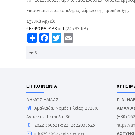
Επισυνάπτετεται το πλήρες κείμενο της προκήρυξης.
Σχετικά Αρχεία
6ΕΖΨΩΡΘ-ΘΒ3.pdf
(245.33 KB)
Share
Facebook
Twitter
Email
3
ΕΠΙΚΟΙΝΩΝΙΑ
ΧΡΗΣΙΜ
ΔΗΜΟΣ ΗΛΙΔΑΣ
Γ. Ν. Η
Αμαλιάδα, Νομός Ηλείας, 27200,
ΑΜΑΛΙΑ
Αντωνίου Πετραλιά 36
(+30) 26
2622 360521-522, 2622038526
https://a
info@1254.syzefxis.gov.gr
ΑΣΤΥΝΟ