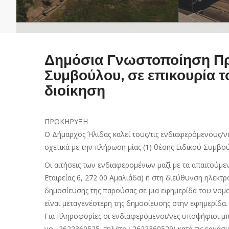
Δημόσια Γνωστοποίηση Προ
Συμβούλου, σε επικουρία τ
διοίκηση
ΠΡΟΚΗΡΥΞΗ
Ο Δήμαρχος Ήλιδας καλεί τους/τις ενδιαφερόμενους/
σχετικά με την πλήρωση μίας (1) θέσης Ειδικού Συμβο
Οι αιτήσεις των ενδιαφερομένων μαζί με τα απαιτούμ
Εταιρείας 6, 272 00 Αμαλιάδα) ή στη διεύθυνση ηλεκτ
δημοσίευσης της παρούσας σε μια εφημερίδα του νομ
είναι μεταγενέστερη της δημοσίευσης στην εφημερίδα.
Για πληροφορίες οι ενδιαφερόμενοι/νες υποψήφιοι 
νο : 2622360525, τηλ/πο : 2622360529) κατά τις εργάσ