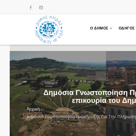
Παράκαμψη
προς
το
κυρίως
Ο ΔΗΜΟΣ
ΟΔΗΓΟΣ
περιεχόμενο
Δημόσια Γνωστοποίηση Προ
επικουρία του Δημ
Αρχική
-
-
Breadcrumb
Δημόσια Γνωστοποίηση Προκήρυξης Για Την Πλήρωση Μ