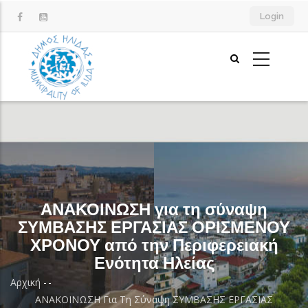
Παράκαμψη
Login
προς
το
κυρίως
περιεχόμενο
ΑΝΑΚΟΙΝΩΣΗ για τη σύναψη
ΣΥΜΒΑΣΗΣ ΕΡΓΑΣΙΑΣ ΟΡΙΣΜΕΝΟΥ
ΧΡΟΝΟΥ από την Περιφερειακή
Ενότητα Ηλείας
Αρχική
-
-
Breadcrumb
ΑΝΑΚΟΙΝΩΣΗ Για Τη Σύναψη ΣΥΜΒΑΣΗΣ ΕΡΓΑΣΙΑΣ