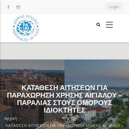
Παράκαμψη
Login
προς
το
κυρίως
περιεχόμενο
ΚΑΤΑΘΕΣΗ ΑΙΤΗΣΕΩΝ ΓΙΑ
ΠΑΡΑΧΩΡΗΣΗ ΧΡΗΣΗΣ ΑΙΓΙΑΛΟΥ –
ΠΑΡΑΛΙΑΣ ΣΤΟΥΣ ΟΜΟΡΟΥΣ
ΙΔΙΟΚΤΗΤΕΣ
Αρχική
-
-
Breadcrumb
ΚΑΤΑΘΕΣΗ ΑΙΤΗΣΕΩΝ ΓΙΑ ΠΑΡΑΧΩΡΗΣΗ ΧΡΗΣΗΣ ΑΙΓΙΑΛΟΥ –