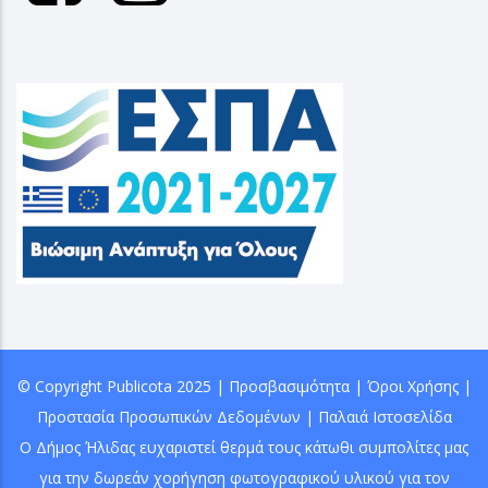
© Copyright
Publicota
2025 |
Προσβασιμότητα
|
Όροι Χρήσης
|
Προστασία Προσωπικών Δεδομένων
|
Παλαιά Ιστοσελίδα
Ο Δήμος Ήλιδας ευχαριστεί θερμά τους κάτωθι συμπολίτες μας
για την δωρεάν χορήγηση φωτογραφικού υλικού για τον