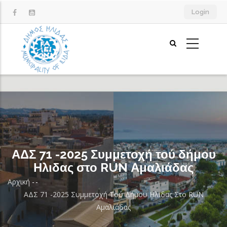
Παράκαμψη
Login
προς
το
κυρίως
περιεχόμενο
ΑΔΣ 71 -2025 Συμμετοχή τού δήμου
Ηλιδας στο RUN Αμαλιάδας
Αρχική
-
-
Breadcrumb
ΑΔΣ 71 -2025 Συμμετοχή Τού Δήμου Ηλιδας Στο RUN
Αμαλιάδας