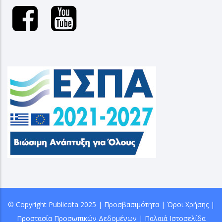
© Copyright
Publicota
2025 |
Προσβασιμότητα
|
Όροι Χρήσης
|
Προστασία Προσωπικών Δεδομένων
|
Παλαιά Ιστοσελίδα