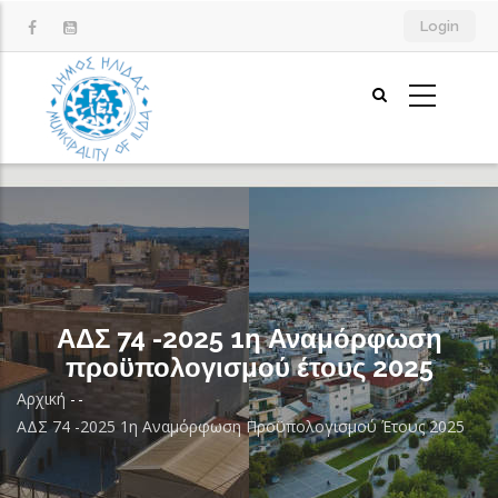
Παράκαμψη
Login
προς
το
κυρίως
περιεχόμενο
ΑΔΣ 74 -2025 1η Αναμόρφωση
προϋπολογισμού έτους 2025
Αρχική
-
-
Breadcrumb
ΑΔΣ 74 -2025 1η Αναμόρφωση Προϋπολογισμού Έτους 2025