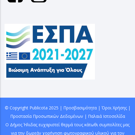
© Copyright
Publicota
2025 |
Προσβασιμότητα
|
Όροι Χρήσης
|
Προστασία Προσωπικών Δεδομένων
|
Παλαιά Ιστοσελίδα
Ο Δήμος Ήλιδας ευχαριστεί θερμά τους κάτωθι συμπολίτες μας
για την δωρεάν χορήγηση φωτογραφικού υλικού για τον