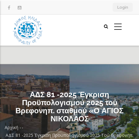
Παράκαμψη
Login
προς
το
κυρίως
περιεχόμενο
ΑΔΣ 81 -2025 Έγκριση
Προϋπολογισμού 2025 τού
Βρεφονηπ. σταθμού «Ο ΑΓΙΟΣ
ΝΙΚΟΛΑΟΣ
Αρχική
-
-
Breadcrumb
ΑΔΣ 81 -2025 Έγκριση Προϋπολογισμού 2025 Τού Βρεφονηπ.