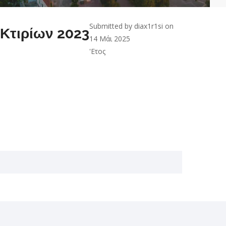
Submitted by
diax1r1si
on
Κτιρίων 2023
14 Μάι 2025
'Ετος