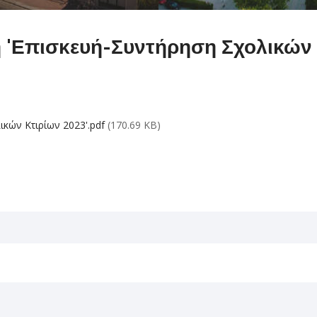
 'Επισκευή-Συντήρηση Σχολικών 
κών Κτιρίων 2023'.pdf
(170.69 KB)