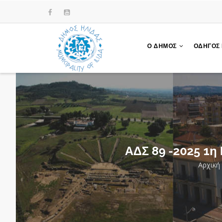
Παράκαμψη
προς
το
κυρίως
Ο ΔΗΜΟΣ
ΟΔΗΓΟΣ
περιεχόμενο
ΑΔΣ 89 -2025 1η
Αρχική
Br