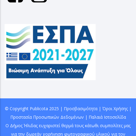
© Copyright
Publicota
2025 |
Προσβασιμότητα
|
Όροι Χρήσης
|
Προστασία Προσωπικών Δεδομένων
|
Παλαιά Ιστοσελίδα
Ο Δήμος Ήλιδας ευχαριστεί θερμά τους κάτωθι συμπολίτες μας
για την δωρεάν χορήγηση φωτογραφικού υλικού για τον