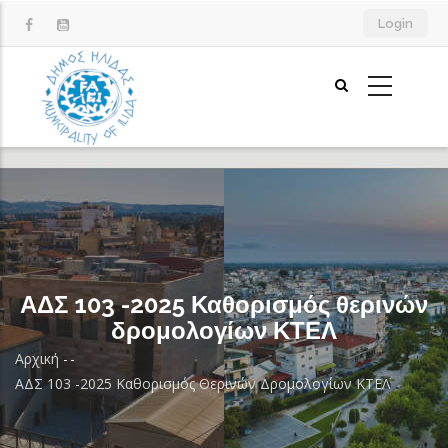
Παράκαμψη
Login
προς
το
κυρίως
περιεχόμενο
ΑΔΣ 103 -2025 Καθορισμός θερινών
δρομολογίων ΚΤΕΛ
Αρχική
-
-
Breadcrumb
ΑΔΣ 103 -2025 Καθορισμός Θερινών Δρομολογίων ΚΤΕΛ