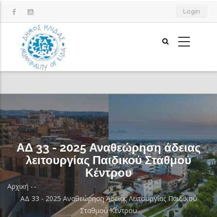
Παράκαμψη
Login
προς
το
κυρίως
περιεχόμενο
ΑΔ 33 - 2025 Αναθεώρηση άδειας
λειτουργίας Παιδικού Σταθμού
Κέντρου
Αρχική
-
-
Breadcrumb
ΑΔ 33 - 2025 Αναθεώρηση Άδειας Λειτουργίας Παιδικού
Σταθμού Κέντρου