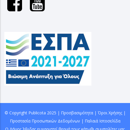
© Copyright
Publicota
2025 |
Προσβασιμότητα
|
Όροι Χρήσης
|
Προστασία Προσωπικών Δεδομένων
|
Παλαιά Ιστοσελίδα
Ο Δήμος Ήλιδας ευχαριστεί θερμά τους κάτωθι συμπολίτες μας