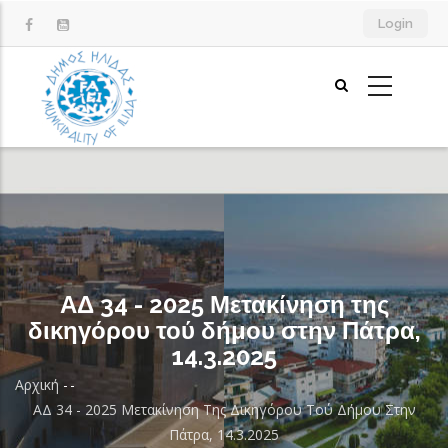
Παράκαμψη
Login
προς
το
κυρίως
περιεχόμενο
ΑΔ 34 - 2025 Μετακίνηση της
δικηγόρου τού δήμου στην Πάτρα,
14.3.2025
Αρχική
-
-
Breadcrumb
ΑΔ 34 - 2025 Μετακίνηση Της Δικηγόρου Τού Δήμου Στην
Πάτρα, 14.3.2025