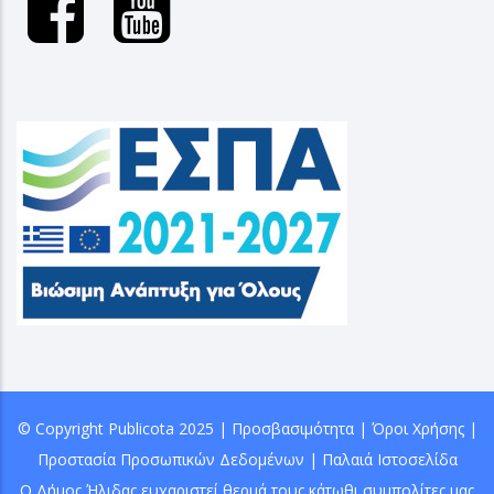
© Copyright
Publicota
2025 |
Προσβασιμότητα
|
Όροι Χρήσης
|
Προστασία Προσωπικών Δεδομένων
|
Παλαιά Ιστοσελίδα
Ο Δήμος Ήλιδας ευχαριστεί θερμά τους κάτωθι συμπολίτες μας