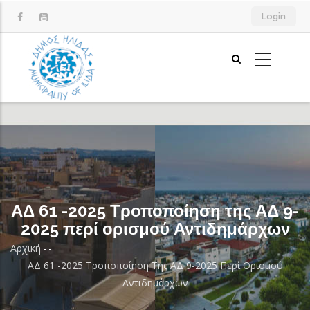
Παράκαμψη
Login
προς
το
κυρίως
περιεχόμενο
ΑΔ 61 -2025 Τροποποίηση της ΑΔ 9-
2025 περί ορισμού Αντιδημάρχων
Αρχική
-
-
Breadcrumb
ΑΔ 61 -2025 Τροποποίηση Της ΑΔ 9-2025 Περί Ορισμού
Αντιδημάρχων