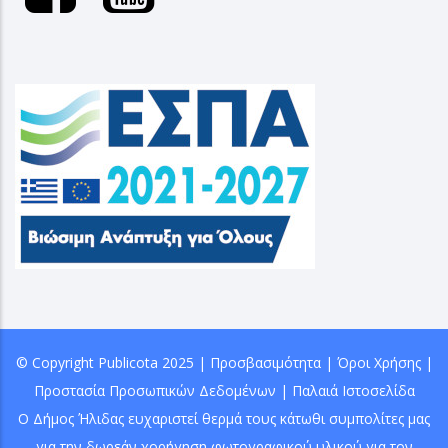
© Copyright
Publicota
2025 |
Προσβασιμότητα
|
Όροι Χρήσης
|
Προστασία Προσωπικών Δεδομένων
|
Παλαιά Ιστοσελίδα
Ο Δήμος Ήλιδας ευχαριστεί θερμά τους κάτωθι συμπολίτες μας
για την δωρεάν χορήγηση φωτογραφικού υλικού για τον