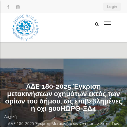
Παράκαμψη
Login
προς
το
κυρίως
περιεχόμενο
AΔE 180-2025 Έγκριση
μετακινήσεων οχημάτων εκτός των
ορίων του δήμου, ως επιβεβλημένες
ή όχι 900ΗΩΡΘ-ΞΔ4
Αρχική
-
-
Breadcrumb
AΔE 180-2025 Έγκριση Μετακινήσεων Οχημάτων Εκτός Των