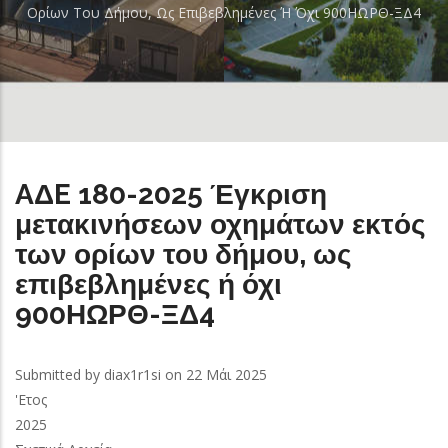
Ορίων Του Δήμου, Ως Επιβεβλημένες Ή Όχι 900ΗΩΡΘ-ΞΔ4
AΔE 180-2025 Έγκριση
μετακινήσεων οχημάτων εκτός
των ορίων του δήμου, ως
επιβεβλημένες ή όχι
900ΗΩΡΘ-ΞΔ4
Submitted by
diax1r1si
on 22 Μάι 2025
'Ετος
2025