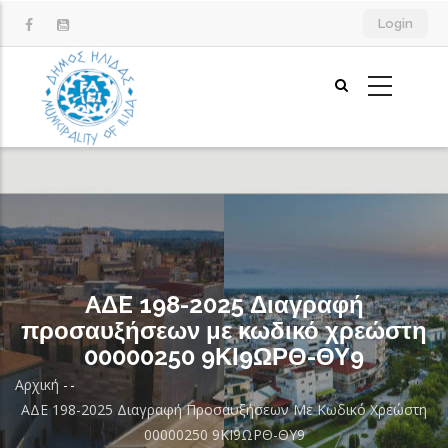
Παράκαμψη
Login
προς
το
κυρίως
περιεχόμενο
AΔE 198-2025 Διαγραφή
προσαυξήσεων με κωδικό χρεώστη
00000250 9ΚΙ9ΩΡΘ-ΘΥ9
Αρχική
-
-
Breadcrumb
AΔE 198-2025 Διαγραφή Προσαυξήσεων Με Κωδικό Χρεώστη
00000250 9ΚΙ9ΩΡΘ-ΘΥ9