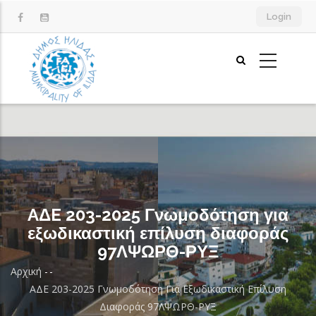
Παράκαμψη
Login
προς
το
κυρίως
περιεχόμενο
AΔE 203-2025 Γνωμοδότηση για
εξωδικαστική επίλυση διαφοράς
97ΛΨΩΡΘ-ΡΥΞ
Αρχική
-
-
Breadcrumb
AΔE 203-2025 Γνωμοδότηση Για Εξωδικαστική Επίλυση
Διαφοράς 97ΛΨΩΡΘ-ΡΥΞ