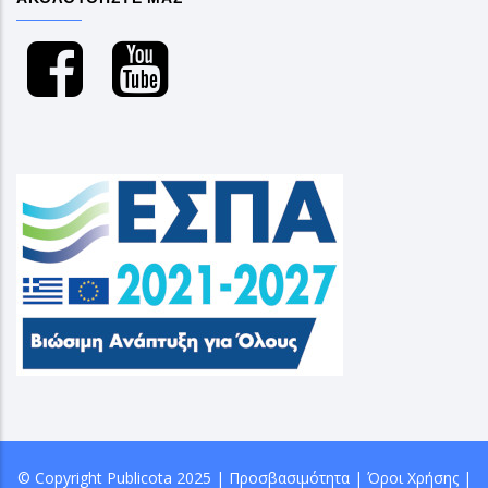
© Copyright
Publicota
2025 |
Προσβασιμότητα
|
Όροι Χρήσης
|