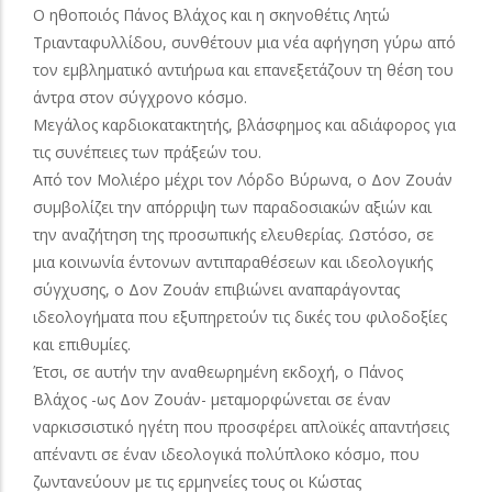
Ο ηθοποιός Πάνος Βλάχος και η σκηνοθέτις Λητώ
Τριανταφυλλίδου, συνθέτουν μια νέα αφήγηση γύρω από
τον εμβληματικό αντιήρωα και επανεξετάζουν τη θέση του
άντρα στον σύγχρονο κόσμο.
Μεγάλος καρδιοκατακτητής, βλάσφημος και αδιάφορος για
τις συνέπειες των πράξεών του.
Από τον Μολιέρο μέχρι τον Λόρδο Βύρωνα, ο Δον Ζουάν
συμβολίζει την απόρριψη των παραδοσιακών αξιών και
την αναζήτηση της προσωπικής ελευθερίας. Ωστόσο, σε
μια κοινωνία έντονων αντιπαραθέσεων και ιδεολογικής
σύγχυσης, ο Δον Ζουάν επιβιώνει αναπαράγοντας
ιδεολογήματα που εξυπηρετούν τις δικές του φιλοδοξίες
και επιθυμίες.
Έτσι, σε αυτήν την αναθεωρημένη εκδοχή, ο Πάνος
Βλάχος -ως Δον Ζουάν- μεταμορφώνεται σε έναν
ναρκισσιστικό ηγέτη που προσφέρει απλοϊκές απαντήσεις
απέναντι σε έναν ιδεολογικά πολύπλοκο κόσμο, που
ζωντανεύουν με τις ερμηνείες τους οι Κώστας