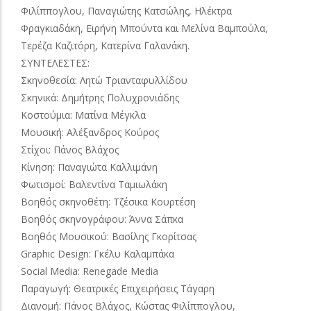
Φιλίππογλου, Παναγιώτης Κατσώλης, Ηλέκτρα
Φραγκιαδάκη, Ειρήνη Μπούντα και Μελίνα Βαμπούλα,
Τερέζα Καζιτόρη, Κατερίνα Γαλανάκη.
ΣΥΝΤΕΛΕΣΤΕΣ:
Σκηνοθεσία: Λητώ Τριανταφυλλίδου
Σκηνικά: Δημήτρης Πολυχρονιάδης
Κοστούμια: Ματίνα Μέγκλα
Μουσική: Αλέξανδρος Κούρος
Στίχοι: Πάνος Βλάχος
Κίνηση: Παναγιώτα Καλλιμάνη
Φωτισμοί: Βαλεντίνα Ταμιωλάκη
Βοηθός σκηνοθέτη: Τζέσικα Κουρτέση
Βοηθός σκηνογράφου: Άννα Σάπκα
Βοηθός Μουσικού: Βασίλης Γκορίτσας
Graphic Design: Γκέλυ Καλαμπάκα
Social Media: Renegade Media
Παραγωγή: Θεατρικές Επιχειρήσεις Τάγαρη
Διανομή: Πάνος Βλάχος, Κώστας Φιλίππογλου,