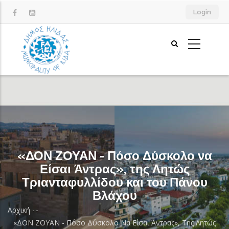
Παράκαμψη
Login
προς
το
κυρίως
περιεχόμενο
«ΔΟΝ ΖΟΥΑΝ - Πόσο Δύσκολο να
Είσαι Άντρας», της Λητώς
Τριανταφυλλίδου και του Πάνου
Βλάχου
Αρχική
-
-
Breadcrumb
«ΔΟΝ ΖΟΥΑΝ - Πόσο Δύσκολο Να Είσαι Άντρας», Της Λητώς