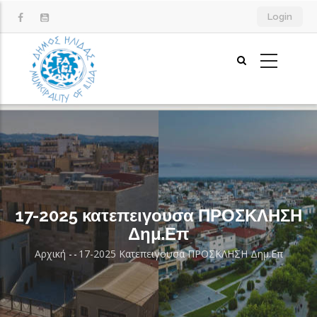
Παράκαμψη
Login
προς
το
κυρίως
περιεχόμενο
17-2025 κατεπειγουσα ΠΡΟΣΚΛΗΣΗ
Δημ.Επ
Αρχική
-
-
17-2025 Κατεπειγουσα ΠΡΟΣΚΛΗΣΗ Δημ.Επ
Breadcrumb