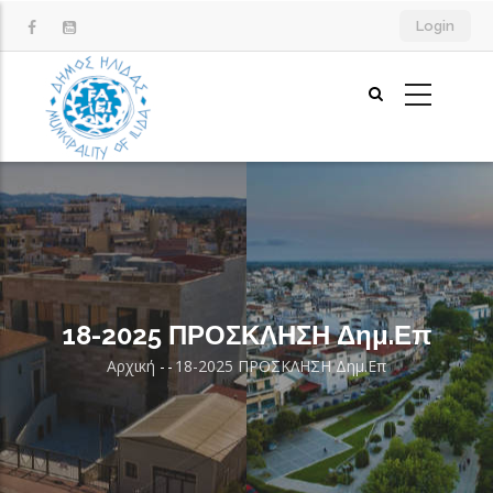
Παράκαμψη
Login
προς
το
κυρίως
περιεχόμενο
18-2025 ΠΡΟΣΚΛΗΣΗ Δημ.Επ
Αρχική
-
-
18-2025 ΠΡΟΣΚΛΗΣΗ Δημ.Επ
Breadcrumb