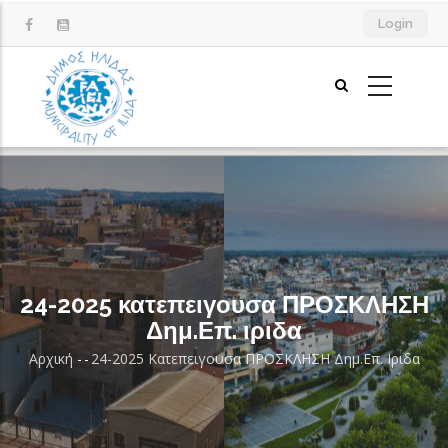
Παράκαμψη
Login
προς
το
κυρίως
περιεχόμενο
24-2025 κατεπειγουσα ΠΡΟΣΚΛΗΣΗ
Δημ.Επ. ιριδα
Αρχική
-
-
24-2025 Κατεπειγουσα ΠΡΟΣΚΛΗΣΗ Δημ.Επ. Ιριδα
Breadcrumb