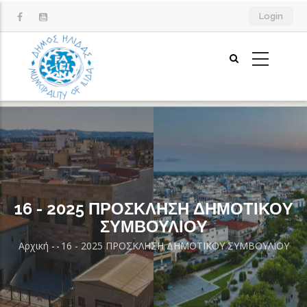
Παράκαμψη
Login
προς
το
κυρίως
περιεχόμενο
16 - 2025 ΠΡΟΣΚΛΗΣΗ ΔΗΜΟΤΙΚΟY
ΣΥΜΒΟΥΛΙΟY
Αρχική
-
-
16 - 2025 ΠΡΟΣΚΛΗΣΗ ΔΗΜΟΤΙΚΟY ΣΥΜΒΟΥΛΙΟY
Breadcrumb